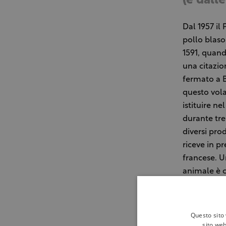
(e dall
Dal 1957 il
pollo blaso
1591, quand
una citazio
fermato a B
questo vola
istituire ne
durante tre
diversi pro
riceve in p
francese. U
animale è c
dell’alleva
della gastr
Questo sito 
J.T.
sito web