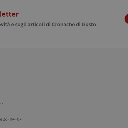
letter
vità e sugli articoli di Cronache di Gusto
it
del 26-04-07