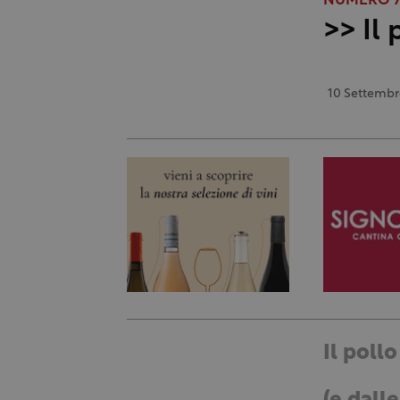
NUMERO 78
>> Il
10 Settembr
Il poll