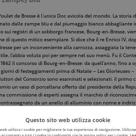
e zampe) blu
 Poulet de Bresse è l’unica Doc avicola del mondo. La storia 
nato dalle zampe blu e dal piumaggio bianco abbagliante in
o sui registri di un sobborgo francese, Bourg-en-Bresse, vie
ne di questo mitico esemplare. Si dice che il re Enrico IV, do
resse per un inconveniente alla carrozza, assaggiata la tene
tile, l’abbia voluta poi per sempre nel suo menù. Fu il Con
l 1862 il concorso di Bourg-en-Bresse: da quell’anno, fino a o
 giorni di festeggiamenti prima di Natale – Les Glorieuses – i
duttori del Consorzio sono esaminati e selezionati. il primo c
remio un vaso di porcellana offerto dal presidente della Rep
na commissione di esperti assegna il marchio di riconoscim
ontrassegnato da un anello di alluminio con nome e indiri
tore. Vincere questo riconoscimento è un po’ come aggiudicar
Questo sito web utilizza cookie
onomia avicola.
web utilizza i cookie per migliorare la tua esperienza di navigazione. Utilizza
 acconsenti a tutti i cookie in conformità con la nostra policy per i cookie.
Leg