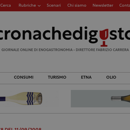
Cerca
Rubriche
Scenari
Chi siamo
Newsletter
Conta
Ricerca
per:
GIORNALE ONLINE DI ENOGASTRONOMIA • DIRETTORE FABRIZIO CARRERA
CONSUMI
TURISMO
ETNA
OLIO