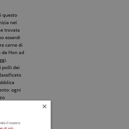
di questo
izia nel
ne trovata
po esserdi
ra carne di
te de Hon ad
ggi,
 polli dei
lassificato
ubblica
ento: ogni
zzo
×
si l’Oscar
ndo il nostro
gi di più