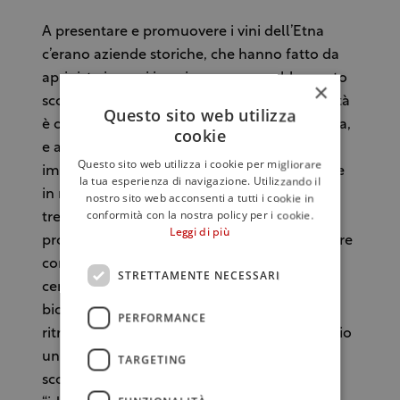
A presentare e promuovere i vini dell’Etna
c’erano aziende storiche, che hanno fatto da
apripista in anni in cui nessuno avrebbe osato
×
scommettere su quel territorio e la cui attività
Questo sito web utilizza
è ormai consolidata nel nome dell’eccellenza,
cookie
e altre più giovani, alcune al primo
Questo sito web utilizza i cookie per migliorare
imbottigliamento, che hanno voluto puntare
la tua esperienza di navigazione. Utilizzando il
in maniera entusiastica su uno dei vitigni più
nostro sito web acconsenti a tutti i cookie in
conformità con la nostra policy per i cookie.
trendy del momento. Ma vecchi e nuovi
Leggi di più
produttori sono stati concordi nel sottolineare
come i vini del vulcano siano ormai una
STRETTAMENTE NECESSARI
certezza e non una moda, come in un
bicchiere di Nerello Mascalese sia possibile
PERFORMANCE
ritrovare tutte le caratteristiche di un territorio
unico che per molti di loro rappresenta una
TARGETING
scommessa quotidiana, come all’ombra di