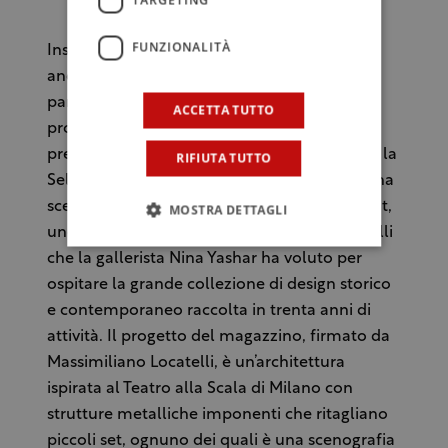
TARGETING
FUNZIONALITÀ
Insomma, come per un’opera d’arte, adesso
anche per il caffè si potrà incominciare a
parlare di capolavoro. E, probabilmente,
ACCETTA TUTTO
proprio per confermare questa idea, per
presentare a Milano in anteprima mondiale, la
RIFIUTA TUTTO
Selection Vintage 2011, lo staff di Nespresso ha
scelto una location particolare, Nilufar Depot,
MOSTRA DETTAGLI
uno spazio di 1.500 metri quadrati su tre livelli
che la gallerista Nina Yashar ha voluto per
ospitare la grande collezione di design storico
e contemporaneo raccolta in trenta anni di
attività. Il progetto del magazzino, firmato da
Massimiliano Locatelli, è un’architettura
ispirata al Teatro alla Scala di Milano con
strutture metalliche imponenti che ritagliano
piccoli set, ognuno dei quali è una scenografia