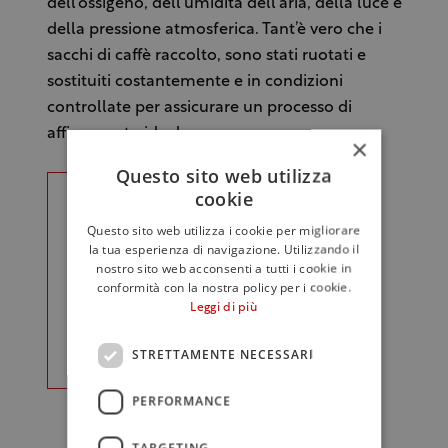
dell'ossigeno, dell’umidità dell'aria, della luce e
della pressione atmosferica. Tant’è vero che i
sacchi di caffè raccolto, sono stati ruotati e
sostituiti costantemente e in condizioni
controllate per assicurare un processo di
affinamento ideale.
×
Questo sito web utilizza
cookie
Questo sito web utilizza i cookie per migliorare
la tua esperienza di navigazione. Utilizzando il
nostro sito web acconsenti a tutti i cookie in
conformità con la nostra policy per i cookie.
Leggi di più
STRETTAMENTE NECESSARI
PERFORMANCE
(La capsula di Nespresso Vintage)