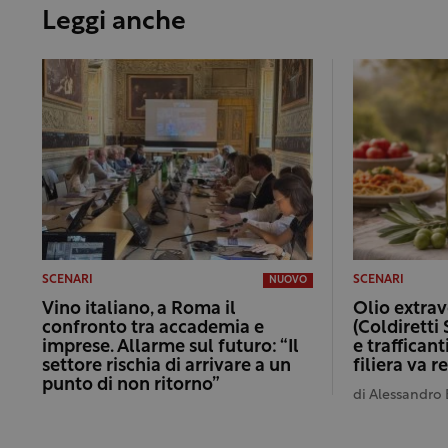
Leggi anche
SCENARI
SCENARI
NUOVO
Vino italiano, a Roma il
Olio extrav
confronto tra accademia e
(Coldiretti 
imprese. Allarme sul futuro: “Il
e trafficant
settore rischia di arrivare a un
filiera va 
punto di non ritorno”
di
Alessandro 