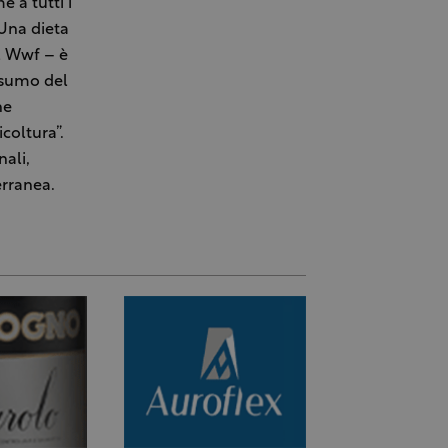
 a tutti i
“Una dieta
el Wwf – è
nsumo del
he
coltura”.
nali,
erranea.