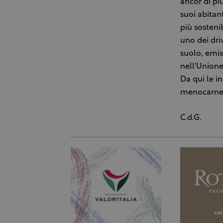
ancor di pi
suoi abitan
più sosteni
uno dei dri
suolo, emis
nell'Unione
Da qui le i
menocarne, 
C.d.G.