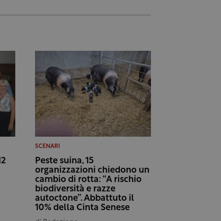
SCENARI
12
Peste suina, 15
organizzazioni chiedono un
cambio di rotta: “A rischio
biodiversità e razze
autoctone”. Abbattuto il
10% della Cinta Senese