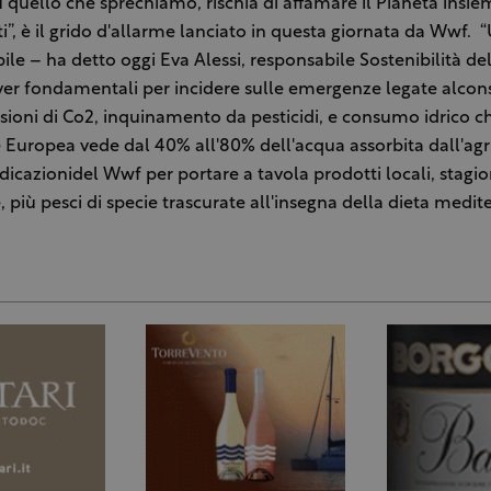
ù quello che sprechiamo, rischia di affamare il Pianeta insieme
ti”, è il grido d'allarme lanciato in questa giornata da Wwf. 
bile – ha detto oggi Eva Alessi, responsabile Sostenibilità d
ver fondamentali per incidere sulle emergenze legate alco
sioni di Co2, inquinamento da pesticidi, e consumo idrico c
 Europea vede dal 40% all'80% dell'acqua assorbita dall'agri
ndicazionidel Wwf per portare a tavola prodotti locali, stagio
più pesci di specie trascurate all'insegna della dieta medit