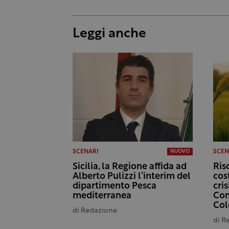
Leggi anche
SCENARI
SCEN
NUOVO
Sicilia, la Regione affida ad
Ris
Alberto Pulizzi l’interim del
cost
dipartimento Pesca
cris
mediterranea
Con
Col
di
Redazione
di
R