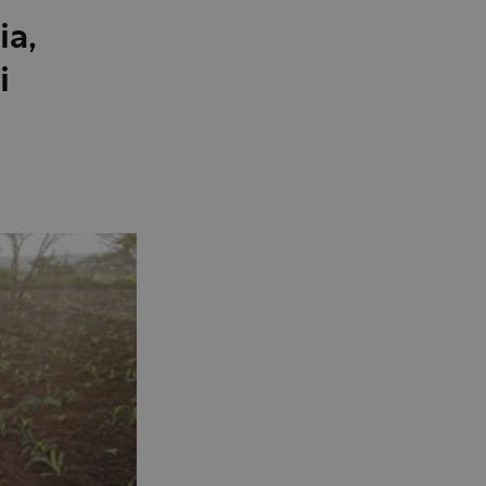
ia,
i