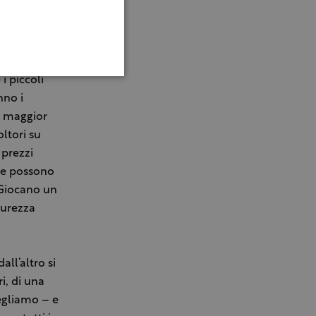
uello
 l’appoggio
i piccoli
nno i
a maggior
ltori su
 prezzi
ole possono
. Giocano un
curezza
all’altro si
i, di una
cegliamo – e