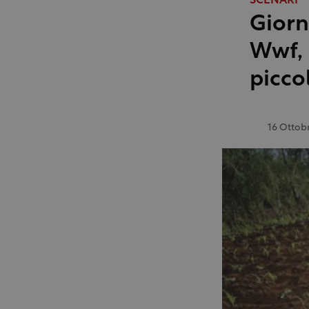
SCENARI
Giorn
Wwf, 
piccol
16 Ottob