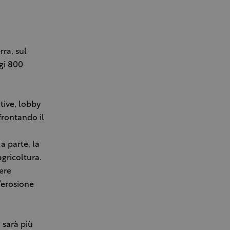
rra, sul
ggi 800
tive, lobby
frontando il
a parte, la
agricoltura.
tere
’erosione
 sarà più