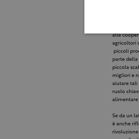
momenti dec
sviluppo in
Il direttor
alle cooper
agricoltori 
piccoli pro
parte della
piccola sca
migliori e 
aiutare tal
ruolo chiav
alimentare 
Se da un lat
è anche rif
rivoluzione