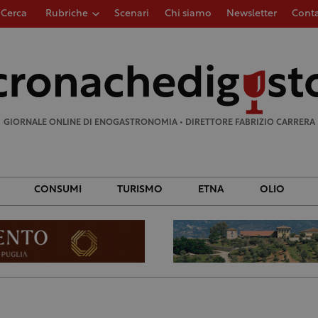
Cerca
Rubriche
Scenari
Chi siamo
Newsletter
Conta
Ricerca
per:
GIORNALE ONLINE DI ENOGASTRONOMIA • DIRETTORE FABRIZIO CARRERA
CONSUMI
TURISMO
ETNA
OLIO