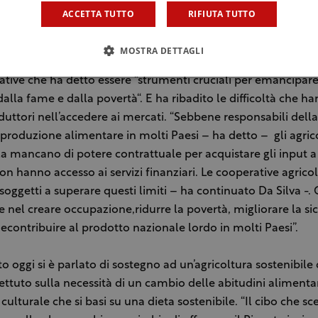
isionali e insieme uno strumento efficace per realizzare q
ACCETTA TUTTO
RIFIUTA TUTTO
tegrale di cui la persona è fondamento e fine”.
MOSTRA DETTAGLI
e Generale della Fao Josè Graziano Da Silva ha oggi esternato
ative che ha detto essere “strumenti cruciali per emancipare 
dalla fame e dalla povertà“. E ha ribadito le difficoltà che ha
duttori nell’accedere ai mercati. “Sebbene responsabili dell
 produzione alimentare in molti Paesi – ha detto – gli agrico
la mancano di potere contrattuale per acquistare gli input a
non hanno accesso ai servizi finanziari. Le cooperative agric
i soggetti a superare questi limiti – ha continuato Da Silva -
e nel creare occupazione,ridurre la povertà, migliorare la si
econtribuire al prodotto nazionale lordo in molti Paesi”.
o oggi si è parlato di sostegno ad un’agricoltura sostenibile d
lettuto sulla necessità di un cambio delle abitudini alimentar
 culturale che si basi su una dieta sostenibile. “Il cibo che s