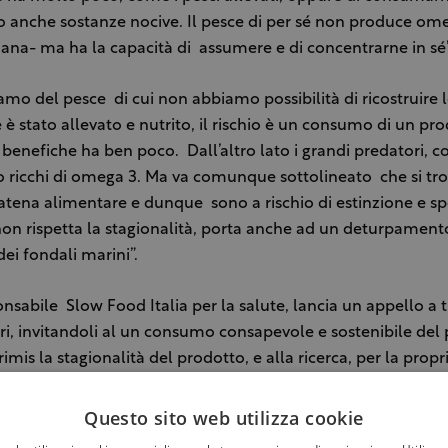
 anche sostanze nocive. Il pesce di per sé non produce om
ana- ma ha la capacità di assumere e di concentrarne in sé”
mo del pesce di cui non abbiamo possibilità di ricostruire 
e è stato allevato e nutrito, il rischio è un consumo di un pr
 benefiche ha ben poco. Dall’altro lato i grandi predatori, c
 ricchi di omega 3. Ma va comunque sottolineato che si tro
catena alimentare e dunque sono a rischio di estinzione e s
on rispetta la stagionalità, porta anche ad un deturpament
dei fondali marini”.
onsabile Slow Food Italia per la salute, lancia un appello a tu
, invitandoli al un consumo consapevole e sostenibile del 
primis la stagionalità del prodotto, e alla ricerca, per la propr
e minori, spesso poco conosciute e poco apprezzate. Un atto
mangiare pesce per dare anche riconoscimento alle piccole 
Questo sito web utilizza cookie
solo di pesca.