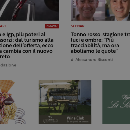
ARI
SCENARI
NUOVO
 e Igp, più poteri ai
Tonno rosso, stagione tr
sorzi: dal turismo alla
luci e ombre: “Più
tione dell’offerta, ecco
tracciabilità, ma ora
a cambia con il nuovo
aboliamo le quote”
reto
di
Alessandro Bisconti
edazione