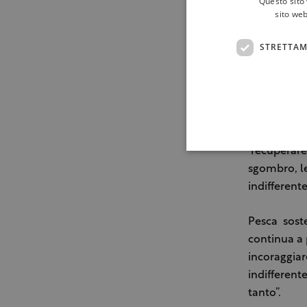
Questo sito 
sito web
“Si tratta 
inserite pe
STRETTAM
loro dimens
partire dal
aggiunge.
Bisogna gua
recuperare 
sgombro, le
indifferent
Pesca soste
continua a 
incoraggia
indifferent
tanto”.