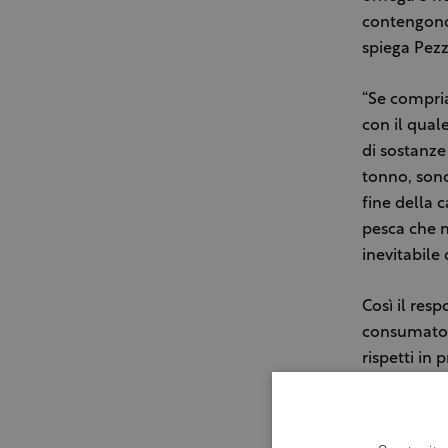
contengono
spiega Pezz
“Se compria
con il qual
di sostanze
tonno, sono
fine della 
pesca che n
inevitabile 
Così il resp
consumatori
rispetti in 
delle speci
quello di 
che vivono 