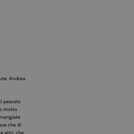
ute, Andrea
ul pescato
no molto
 mangiate
sce che di
e altri che