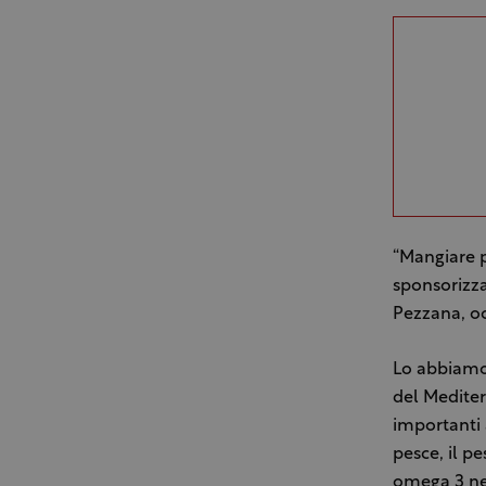
“Mangiare p
sponsorizza
Pezzana, oc
Lo abbiamo 
del Mediter
importanti 
pesce, il p
omega 3 ne 