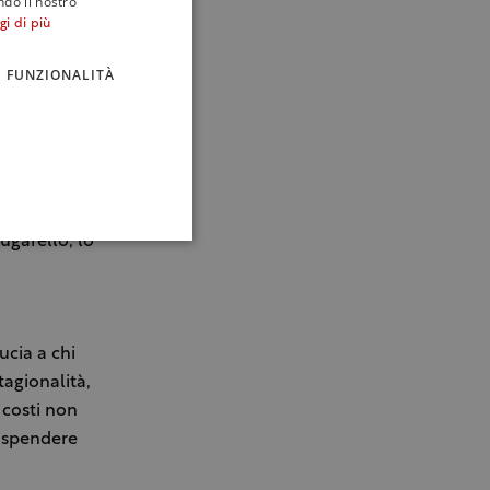
ndo il nostro
gi di più
nismo,
e, date le
FUNZIONALITÀ
ttiva” deve
erritorio”,
i
ugarello, lo
ucia a chi
tagionalità,
costi non
e spendere