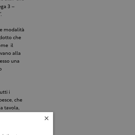
ega 3 –
.
le modalità
odotto che
ome il
vano alla
pesso una
o
tti i
pesce, che
ia tavola,
×
 culturale
comunità