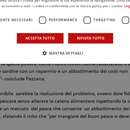
web utilizza i cookie per migliorare la tua esperienza di navigazione. Utilizza
 acconsenti a tutti i cookie in conformità con la nostra policy per i cookie.
Leg
di pesci che sono ricchi sostanze benefiche per il nostro orga
rfettamente nella catena alimentare e che di sostanze nociv
ENTE NECESSARI
PERFORMANCE
TARGETING
ioni, ne accumulano ben poco. Una “sensibilizzazione colle
le scuole, facendo conoscere ai bambini i prodotti del nostro t
ACCETTA TUTTO
RIFIUTA TUTTO
MOSTRA DETTAGLI
rdare un po’ alla tradizione, alla nostra cultura, cercando d
le specie povere, come i tonni minori come l’alletterato, il s
 sardine con un risparmio e un abbattimento dei costi non
e”- conclude Pezzana.
nibile sarebbe la risoluzione del problema, ovvero dare fid
pescare senza alterare la catena alimentare rispettando la s
re un mercato del pesce che consente un abbattimento dei 
e, sfatando il mito che “per mangiare del buon pesce si dev