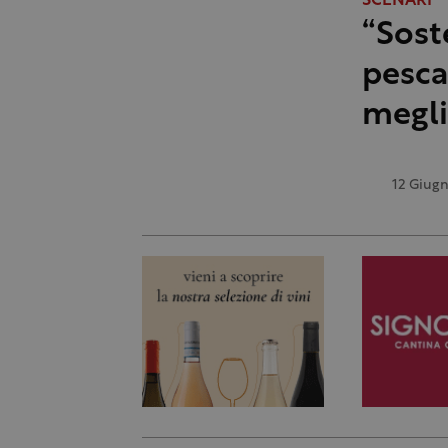
SCENARI
“Sost
pesca
megli
12 Giug