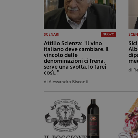
SCENARI
SCEN
NUOVO
Attilio Scienza: “Il vino
Sici
italiano deve cambiare. Il
Alb
vincolo delle
dip
denominazioni ci frena,
med
serve una svolta. Io farei
di
R
così…”
di
Alessandro Bisconti