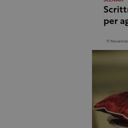
SCENARI
Scrit
per a
11 Novembr