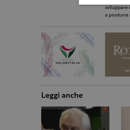
non solo il 
sviluppare 
a produrre r
Leggi anche