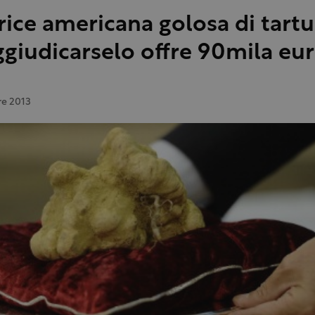
trice americana golosa di tartu
ggiudicarselo offre 90mila eu
e 2013