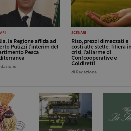
ARI
SCENARI
lia, la Regione affida ad
Riso, prezzi dimezzati e
erto Pulizzi l’interim del
costi alle stelle: filiera i
artimento Pesca
crisi, l’allarme di
iterranea
Confcooperative e
Coldiretti
edazione
di
Redazione