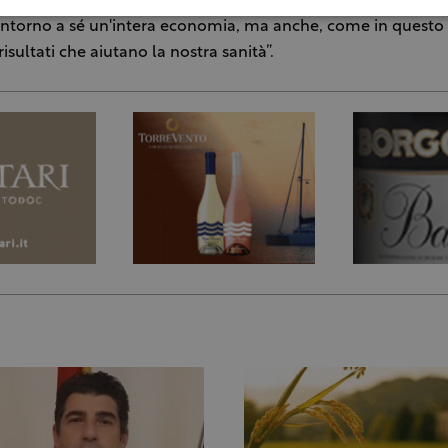
tartufo esprime l'identità di un territorio, non solo riesce a f
intorno a sé un'intera economia, ma anche, come in questo 
isultati che aiutano la nostra sanità”.