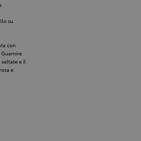
e.
llo su
ata con
. Guarnire
saltate e il
rosa e