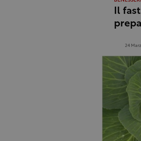
BENESSER
Il fa
prepa
24 Mar