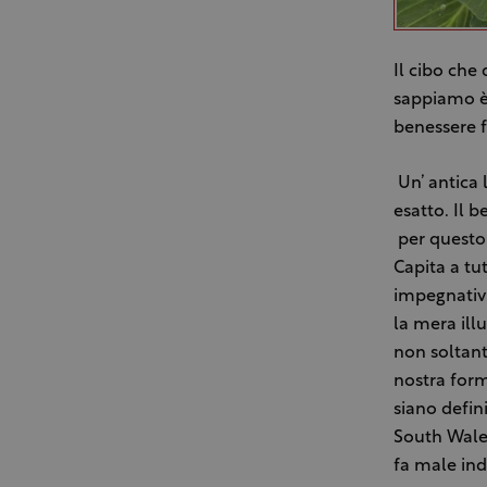
Il cibo ch
sappiamo è
benessere f
Un’ antica 
esatto. Il 
per questo 
Capita a tu
impegnativi 
la mera illu
non soltant
nostra form
siano defini
South Wales
fa male ind