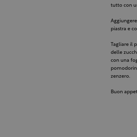
tutto con un
Aggiungere 
piastra e c
Tagliare il
delle zucch
con una fogl
pomodorino 
zenzero.
Buon appet