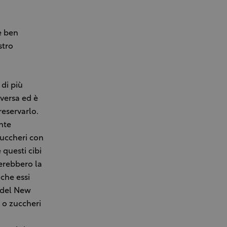
e ben
stro
di più
eversa ed è
reservarlo.
nte
 zuccheri con
 questi cibi
nerebbero la
che essi
à del New
 o zuccheri