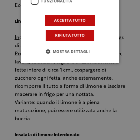
FUNZIONALITÀ
Ecco due ricette per un’estasi di gusto:
ACCETTA TUTTO
Limone “zuccarato”
RIFIUTA TUTTO
Ingredienti:
1 kg di Limone Interdonato, 500 gr.
di zucchero.
MOSTRA DETTAGLI
Preparazione:
prendere 2 Limoni Interdonato,
lavarli, sbucciarli, tagliarli orizzontalmente a
fette intere di circa 1 cm., cospargere di
zucchero ogni fetta, anche esternamente,
ricomporre il tutto a forma di limone e lasciare
macerare in frigo per una nottata.
Variante: quando il limone è a piena
maturazione, può essere utilizzata anche la
buccia.
Insalata di limone Interdonato