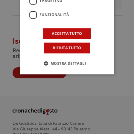
TARGETING
FUNZIONALITÀ
ACCETTA TUTTO
Iscriviti alla newsletter
RIFIUTA TUTTO
Resta aggiornato sulle novità e sugli
articoli di Cronache di Gusto
MOSTRA DETTAGLI
Iscriviti
De Gustibus Italia di Fabrizio Carrera
Via Giuseppe Alessi, 44 - 90143 Palermo