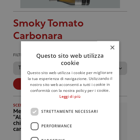
Smoky Tomato
Carbonara
×
Questo sito web utilizza
FILTRA PER ANNO
cookie
Questo sito web utilizza i cookie per migliorare
la tua esperienza di navigazione. Utilizzando il
Applica
nostro sito web acconsenti a tutti i cookie in
conformità con la nostra policy per i cookie.
Leggi di più
SCENARI
STRETTAMENTE NECESSARI
Metti il pomodoro?
“Allora non
chiamarla
PERFORMANCE
carbonara”