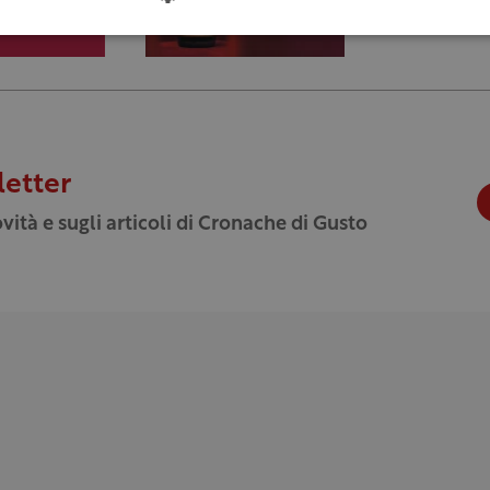
letter
vità e sugli articoli di Cronache di Gusto