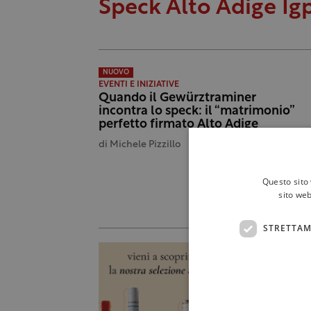
Speck Alto Adige Ig
NUOVO
EVENTI E INIZIATIVE
Quando il Gewürztraminer
incontra lo speck: il “matrimonio”
perfetto firmato Alto Adige
di
Michele Pizzillo
Questo sito 
sito web
STRETTAM