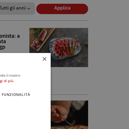
Applica
onista: a
ata
Igp
×
ndo il nostro
gi di più
FUNZIONALITÀ