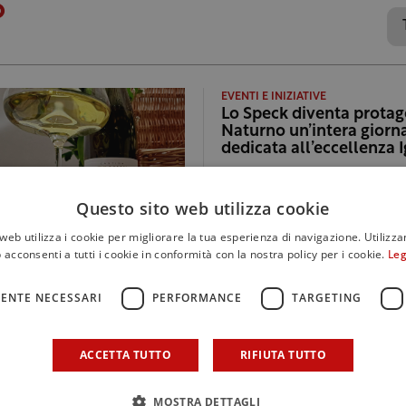
p
EVENTI E INIZIATIVE
Lo Speck diventa protag
Naturno un’intera giorn
dedicata all’eccellenza 
di
Redazione
Questo sito web utilizza cookie
web utilizza i cookie per migliorare la tua esperienza di navigazione. Utilizza
 acconsenti a tutti i cookie in conformità con la nostra policy per i cookie.
Leg
ENTE NECESSARI
PERFORMANCE
TARGETING
ACCETTA TUTTO
RIFIUTA TUTTO
MOSTRA DETTAGLI