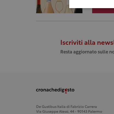
Iscriviti alla news
Resta aggiornato sulle no
De Gustibus Italia di Fabrizio Carrera
Via Giuseppe Alessi, 44 - 90143 Palermo