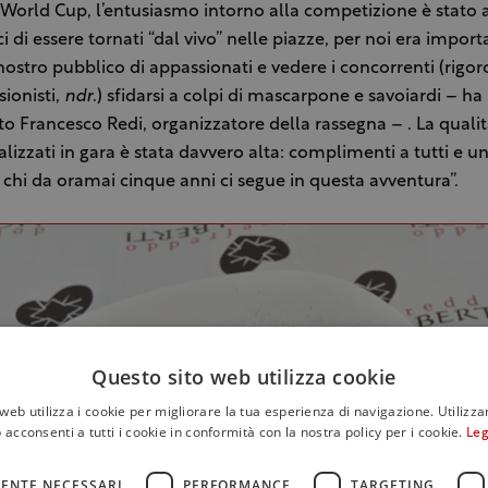
 World Cup, l’entusiasmo intorno alla competizione è stato al
i di essere tornati “dal vivo” nelle piazze, per noi era impor
l nostro pubblico di appassionati e vedere i concorrenti (rig
ionisti,
ndr
.) sfidarsi a colpi di mascarpone e savoiardi – ha
Francesco Redi, organizzatore della rassegna – . La qualit
alizzati in gara è stata davvero alta: complimenti a tutti e un
chi da oramai cinque anni ci segue in questa avventura”.
Questo sito web utilizza cookie
web utilizza i cookie per migliorare la tua esperienza di navigazione. Utilizza
 acconsenti a tutti i cookie in conformità con la nostra policy per i cookie.
Leg
ENTE NECESSARI
PERFORMANCE
TARGETING