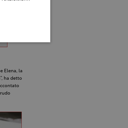
ie Elena, la
”, ha detto
accontato
 crudo