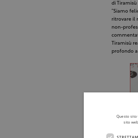
di Tiramisù
“Siamo felic
ritrovare i
non-profess
commentato 
Tiramisù re
profondo a 
Questo sito 
sito web
STRETTAM