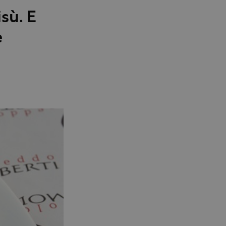
sù. E
e