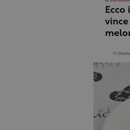
IL CONCO
Ecco 
vince
melo
11 Ottob