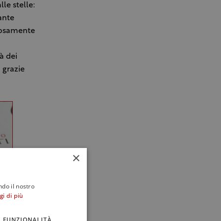
le stelle:
tante
orosamente
à dei
 grazie
×
ndo il nostro
gi di più
FUNZIONALITÀ