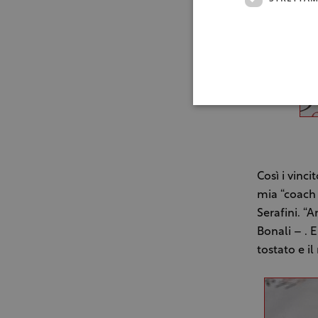
Così i vinci
mia “coach 
Serafini. “
Bonali – . E
tostato e il