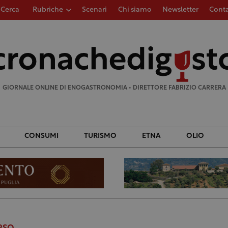
Cerca
Rubriche
Scenari
Chi siamo
Newsletter
Conta
Ricerca
per:
GIORNALE ONLINE DI ENOGASTRONOMIA • DIRETTORE FABRIZIO CARRERA
CONSUMI
TURISMO
ETNA
OLIO