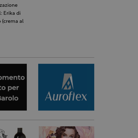
zzazione
: Erika di
o (crema al