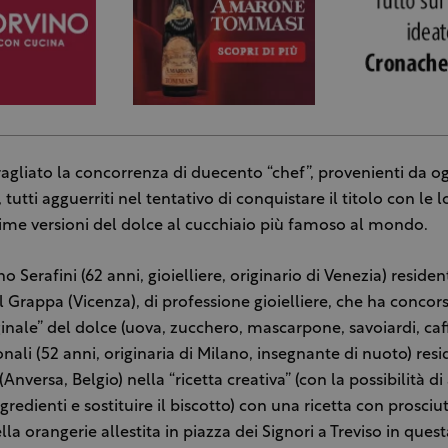
gliato la concorrenza di duecento “chef”, provenienti da og
utti agguerriti nel tentativo di conquistare il titolo con le l
ime versioni del dolce al cucchiaio più famoso al mondo.
 Serafini (62 anni, gioielliere, originario di Venezia) residen
 Grappa (Vicenza), di professione gioielliere, che ha concor
iginale” del dolce (uova, zucchero, mascarpone, savoiardi, caf
nali (52 anni, originaria di Milano, insegnante di nuoto) resi
Anversa, Belgio) nella “ricetta creativa” (con la possibilità d
ngredienti e sostituire il biscotto) con una ricetta con prosciu
la orangerie allestita in piazza dei Signori a Treviso in quest