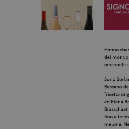
Hanno sbara
del mondo, t
personaliss
Sono Stefano
Bassano del
“ricetta or
ed Elena Bo
Brasschaat (
fino a tre i
melone. Nel