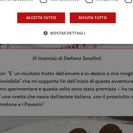
ACCETTA TUTTO
RIFIUTA TUTTO
MOSTRA DETTAGLI
(Il tiramisù di Stefano Serafini)
tori: “E’ un risultato frutto dell’amore e lo dedico a mia mogl
invisibile” che mi supporta fin dall’inizio di questa avventura
Amo sperimentare e questa volta sono stata premiata – ha r
’ una ricetta che nasce dall’estate italiana, con il prosciutto
 melone e i Pavesini”.