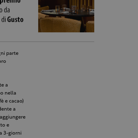
ni parte
oro
te a
so nella
fè e cacao)
dente a
i aggiungere
tto e
a 3-giorni