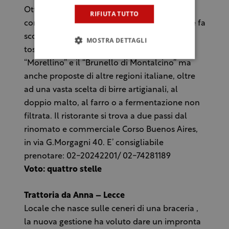
Ottima carne e cacciagione (cinghiale e
RIFIUTA TUTTO
coniglio). Una ricca e importante cantina che fa
scorrere in tavola alcune delle eccellenze
MOSTRA DETTAGLI
toscane come il “Bruciato”, il “Chianti”, il
“Morellino” e il “Brunello di Montalcino” ma
anche proposte di altre regioni italiane, oltre
ad una vasta scelta di birre artigianali, al
doppio malto, al farro o a fermentazione non
filtrata. Il ristorante si trova a due passi dal
rinomato e commerciale Corso Buenos Aires,
in via G.Morgagni 40. E’ consigliabile
prenotare: 02-20242201/ 02-74281189
Voto: quattro stelle
Trattoria da Anna – Lecce
Locale che nasce sulle ceneri di una braceria ,
la nuova gestione ha voluto dare un impronta