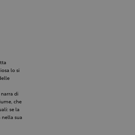
tta
osa lo si
delle
narra di
fiume, che
ali: se la
a nella sua