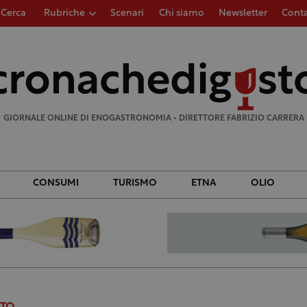
Cerca
Rubriche
Scenari
Chi siamo
Newsletter
Conta
Ricerca
per:
GIORNALE ONLINE DI ENOGASTRONOMIA • DIRETTORE FABRIZIO CARRERA
CONSUMI
TURISMO
ETNA
OLIO