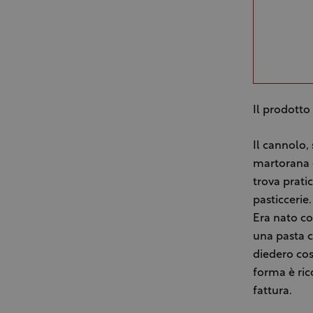
Il prodotto 
Il cannolo, 
martorana o
trova prati
pasticcerie.
Era nato co
una pasta c
diedero cos
forma è rico
fattura.