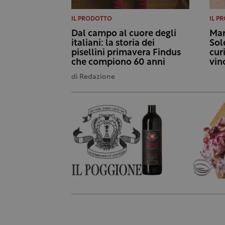
IL PRODOTTO
IL P
Dal campo al cuore degli
Mar
italiani: la storia dei
Sol
pisellini primavera Findus
cur
che compiono 60 anni
vin
di
Redazione