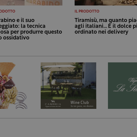
RODOTTO
IL PRODOTTO
abino e il suo
Tiramisù, ma quanto pia
eggiato: la tecnica
agli italiani… É il dolce p
iosa per produrre questo
ordinato nei delivery
o ossidativo