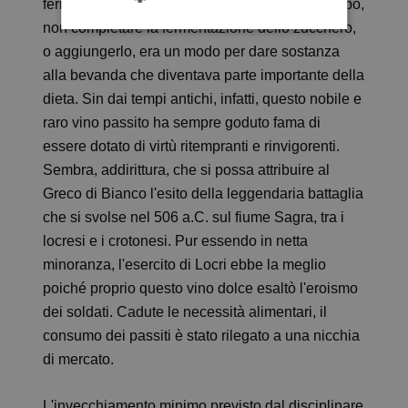
fermentati tutti gli zuccheri). D’altronde, un tempo,
non completare la fermentazione dello zucchero,
o aggiungerlo, era un modo per dare sostanza
alla bevanda che diventava parte importante della
dieta. Sin dai tempi antichi, infatti, questo nobile e
raro vino passito ha sempre goduto fama di
essere dotato di virtù ritempranti e rinvigorenti.
Sembra, addirittura, che si possa attribuire al
Greco di Bianco l'esito della leggendaria battaglia
che si svolse nel 506 a.C. sul fiume Sagra, tra i
locresi e i crotonesi. Pur essendo in netta
minoranza, l'esercito di Locri ebbe la meglio
poiché proprio questo vino dolce esaltò l'eroismo
dei soldati. Cadute le necessità alimentari, il
consumo dei passiti è stato rilegato a una nicchia
di mercato.
L'invecchiamento minimo previsto dal disciplinare