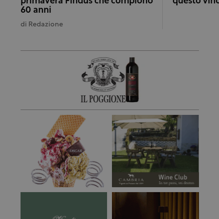
primavera Findus che compiono
questo vino
60 anni
di
Redazione