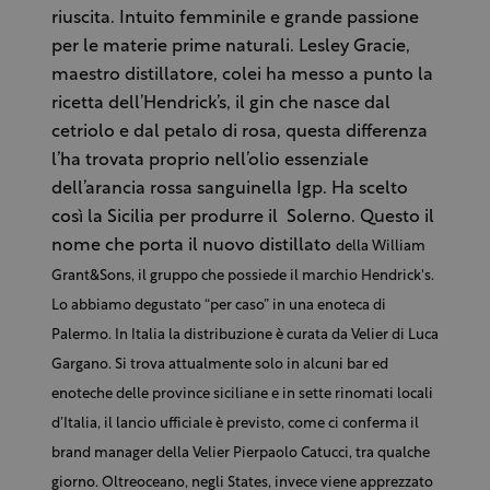
riuscita. Intuito femminile e grande passione
per le materie prime naturali. Lesley Gracie,
maestro distillatore, colei ha messo a punto la
ricetta dell’Hendrick’s, il gin che nasce dal
cetriolo e dal petalo di rosa, questa differenza
l’ha trovata proprio nell’olio essenziale
dell’arancia rossa sanguinella Igp. Ha scelto
così la Sicilia per produrre il Solerno. Questo il
nome che porta il nuovo distillato
della William
Grant&Sons, il gruppo che possiede il marchio Hendrick's.
Lo abbiamo degustato “per caso” in una enoteca di
Palermo. In Italia la distribuzione è curata da Velier di Luca
Gargano. Si trova attualmente solo in alcuni bar ed
enoteche delle province siciliane e in sette rinomati locali
d’Italia, il lancio ufficiale è previsto, come ci conferma il
brand manager della Velier Pierpaolo Catucci, tra qualche
giorno. Oltreoceano, negli States, invece viene apprezzato