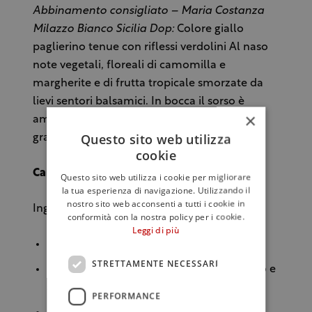
Abbinamento consigliato – Maria Costanza
Milazzo Bianco Sicilia Dop:
Colore giallo
paglierino tenue con riflessi verdolini Al naso
note vegetali, floreali di camomilla e
margherite e di frutta tropicale smorzate da
lievi sentori balsamici. In bocca il sorso è
×
ampio e ben strutturato. Finale sapido e di
Questo sito web utilizza
grande persistenza e finezza.
cookie
Carciofi ripieni
Questo sito web utilizza i cookie per migliorare
la tua esperienza di navigazione. Utilizzando il
nostro sito web acconsenti a tutti i cookie in
Ingredienti
conformità con la nostra policy per i cookie.
Leggi di più
Carciofi
STRETTAMENTE NECESSARI
Limone1/2 per acidulare l'acqua + 1 (succo e
scorza grattugiata)
PERFORMANCE