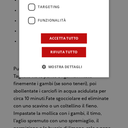
pomodoro
TARGETING
Pane, la mollica bagnata
FUNZIONALITÀ
Timo 2-3 cucchiaini tritato fresco
Aglio 2 spicchi
ACCETTA TUTTO
Parmigiano 4 cucchiai grattugiato. In
alternativa, pecorino
RIFIUTA TUTTO
MOSTRA DETTAGLI
Pulite i carciofi eliminando le foglie esterne.
Tagliate via le punte e i gambi.Tritate
finemente i gambi (se sono teneri), poi
sbollentate i carciofi in acqua acidulata per
circa 10 minuti.Fate sgocciolare ed eliminate
con uno scavino o un coltellino il fieno.
Impastate la mollica con i gambi, il timo,
l'aglio spremuto con uno spremiaglio, il