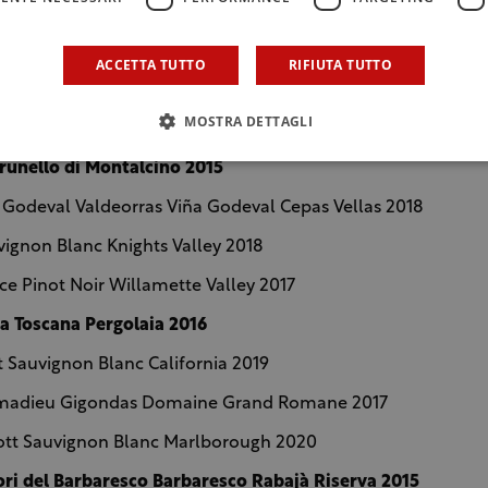
y Viñedos Valderiz Ribera del Duero 2016
Cabernet Sauvignon Toscana Legit 2016
ACCETTA TUTTO
RIFIUTA TUTTO
oad Pinot Noir Central Otago Bannockburn 2018
MOSTRA DETTAGLI
 Merlot Napa Valley Three Palms Vineyard 2017
Brunello di Montalcino 2015
Godeval Valdeorras Viña Godeval Cepas Vellas 2018
vignon Blanc Knights Valley 2018
e Pinot Noir Willamette Valley 2017
a Toscana Pergolaia 2016
t Sauvignon Blanc California 2019
Amadieu Gigondas Domaine Grand Romane 2017
ott Sauvignon Blanc Marlborough 2020
ri del Barbaresco Barbaresco Rabajà Riserva 2015