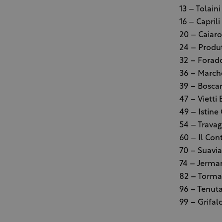
13 – Tolain
16 – Capril
20 – Caiaro
24 – Produt
32 – Forad
36 – Marche
39 – Boscar
47 – Vietti 
49 – Istine
54 – Travag
60 – Il Con
70 – S
uavia
74 – Jerman
82 – Tormar
96 – Tenut
99 – Grifal