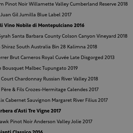
m Pinot Noir Willamette Valley Cumberland Reserve 2018
Juan Gil Jumilla Blue Label 2017
li Vino Nobile di Montepulciano 2016
Syrah Santa Barbara County Colson Canyon Vineyard 2018
 Shiraz South Australia Bin 28 Kalimna 2018
errer Brut Carneros Royal Cuvée Late Disgorged 2013
 Bousquet Malbec Tupungato 2019
 Court Chardonnay Russian River Valley 2018
 Père & Fils Crozes-Hermitage Calendes 2017
lix Cabernet Sauvignon Margaret River Filius 2017
arbera d’Asti Tre Vigne 2017
wk Pinot Noir Anderson Valley Jolie 2017
hianti Classico 2016