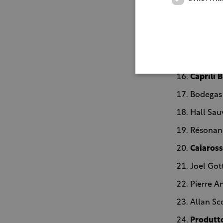
Bodegas 
Tolaini 
Felton R
Duckhorn
Caprili 
Bodegas 
Hall Sau
Résonanc
Caiaross
Joel Got
Pierre 
Allan Sc
Produtto