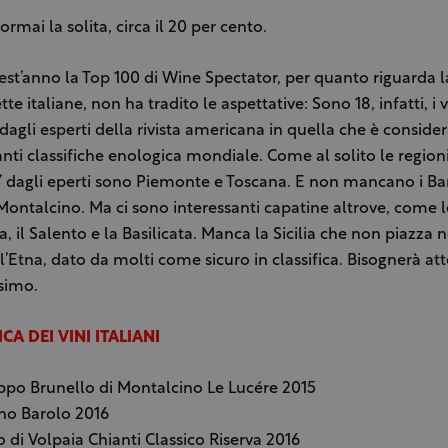
rmai la solita, circa il 20 per cento.
st’anno la Top 100 di Wine Spectator, per quanto riguarda 
tte italiane, non ha tradito le aspettative: Sono 18, infatti, i vi
dagli esperti della rivista americana in quella che è consider
nti classifiche enologica mondiale. Come al solito le region
” dagli eperti sono Piemonte e Toscana. E non mancano i Bar
 Montalcino. Ma ci sono interessanti capatine altrove, come 
a, il Salento e la Basilicata. Manca la Sicilia che non piazza 
tna, dato da molti come sicuro in classifica. Bisognerà at
ssimo.
ICA DEI VINI ITALIANI
ippo Brunello di Montalcino Le Lucére 2015
no Barolo 2016
o di Volpaia Chianti Classico Riserva 2016