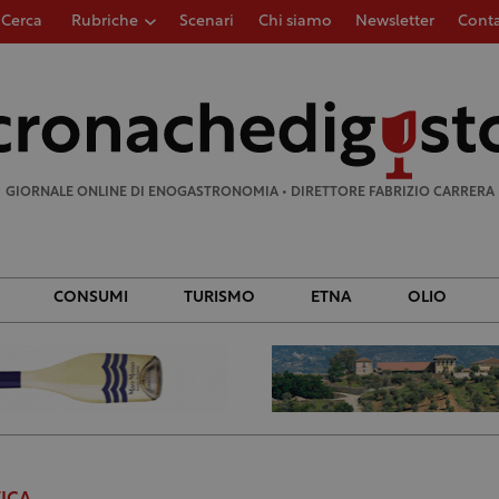
Cerca
Rubriche
Scenari
Chi siamo
Newsletter
Conta
Ricerca
per:
GIORNALE ONLINE DI ENOGASTRONOMIA • DIRETTORE FABRIZIO CARRERA
CONSUMI
TURISMO
ETNA
OLIO