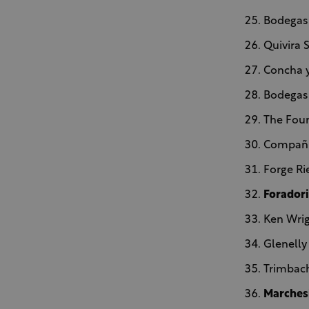
Bodegas 
Quivira 
Concha y
Bodegas 
The Four
Compañia
Forge Ri
Foradori
Ken Wrig
Glenelly
Trimbach
Marchesi