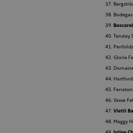
Bergströ
Bodegas 
Boscarel
Tensley 
Penfolds
Gloria F
Domaine
Hartford
Ferraton
Vasse Fe
Vietti B
Maggy Ha
Istine C