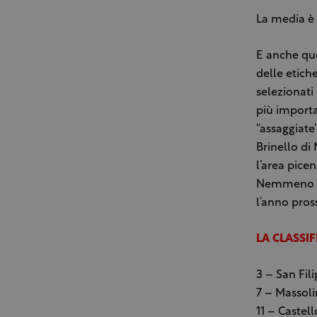
La media è o
E anche que
delle etiche
selezionati 
più importa
“assaggiate
Brinello di
l’area picen
Nemmeno l’E
l’anno pro
LA CLASSIF
3 – San Fil
7 – Massoli
11 – Castell