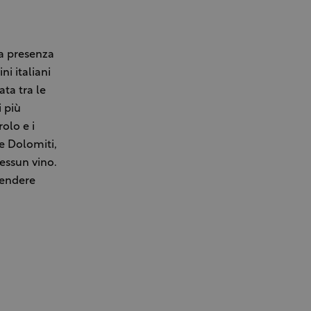
la presenza
ni italiani
ata tra le
i più
olo e i
le Dolomiti,
nessun vino.
tendere