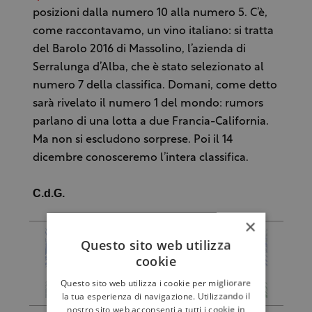
posizioni dalla numero 10 alla numero 5. C’è,
come raccontavamo, un vino italiano: si tratta
del Barolo 2016 di Massolino, l’azienda di
Serralunga d’Alba, che è stato selezionato al
numero 7 della classifica. Domani, come detto
sarà rivelato il numero 1 del mondo: rumors
parlano di una lotta a due Francia-California.
Ma non si escludono sorprese. Poi il 14
dicembre conosceremo l’intera classifica.
C.d.G.
×
Questo sito web utilizza
cookie
Questo sito web utilizza i cookie per migliorare
la tua esperienza di navigazione. Utilizzando il
nostro sito web acconsenti a tutti i cookie in