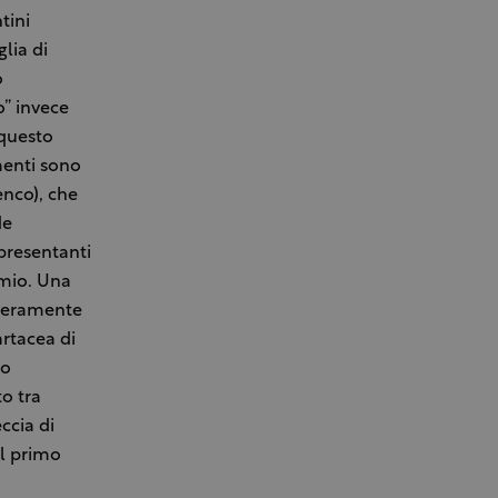
tini
lia di
o
o” invece
 questo
menti sono
enco), che
de
ppresentanti
emio. Una
 veramente
artacea di
mo
o tra
ccia di
al primo