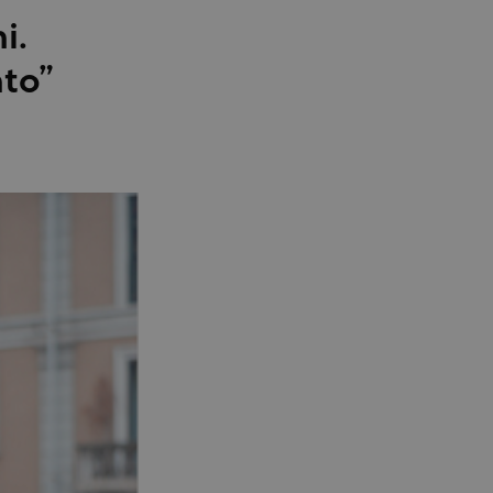
i.
nto”