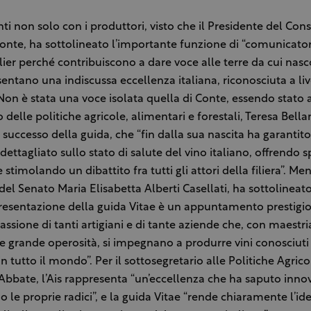
i non solo con i produttori, visto che il Presidente del Cons
nte, ha sottolineato l’importante funzione di “comunicatori
er perché contribuiscono a dare voce alle terre da cui nasc
entano una indiscussa eccellenza italiana, riconosciuta a liv
on è stata una voce isolata quella di Conte, essendo stato 
 delle politiche agricole, alimentari e forestali, Teresa Bell
l successo della guida, che “fin dalla sua nascita ha garanti
ettagliato sullo stato di salute del vino italiano, offrendo s
e stimolando un dibattito fra tutti gli attori della filiera”. Men
del Senato Maria Elisabetta Alberti Casellati, ha sottolineat
resentazione della guida Vitae è un appuntamento prestigi
assione di tanti artigiani e di tante aziende che, con maestri
e grande operosità, si impegnano a produrre vini conosciuti
n tutto il mondo”. Per il sottosegretario alle Politiche Agrico
Abbate, l’Ais rappresenta “un’eccellenza che ha saputo inno
o le proprie radici”, e la guida Vitae “rende chiaramente l’id