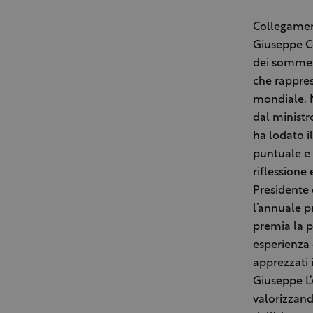
Collegament
Giuseppe Co
dei sommeli
che rappres
mondiale. N
dal ministro
ha lodato i
puntuale e d
riflessione 
Presidente 
l’annuale p
premia la p
esperienza 
apprezzati i
Giuseppe L’
valorizzand