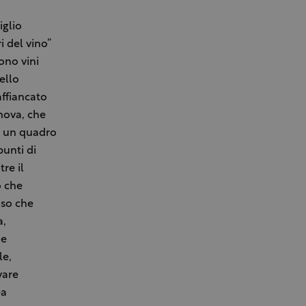
iglio
 del vino”
ono vini
ello
affiancato
anova, che
to un quadro
punti di
tre il
o che
oso che
a,
 e
le,
vare
ea