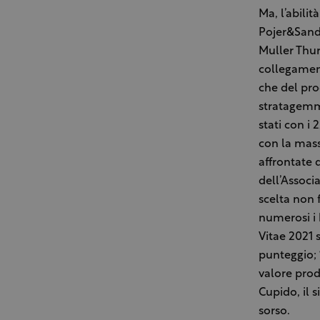
Ma, l’abilit
Pojer&Sandr
Muller Thur
collegament
che del pro
stratagemma
stati con i 
con la mass
affrontate 
dell’Associ
scelta non 
numerosi i 
Vitae 2021 
punteggio; 
valore produ
Cupido, il 
sorso.