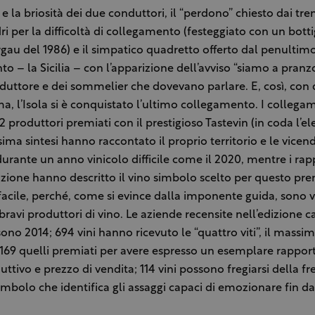
à e la briosità dei due conduttori, il “perdono” chiesto dai tren
i per la difficoltà di collegamento (festeggiato con un bottig
gau del 1986) e il simpatico quadretto offerto dal penultim
o – la Sicilia – con l’apparizione dell’avviso “siamo a pranz
duttore e dei sommelier che dovevano parlare. E, così, con
, l’Isola si è conquistato l’ultimo collegamento. I collega
22 produttori premiati con il prestigioso Tastevin (in coda l’el
ima sintesi hanno raccontato il proprio territorio e le vicen
durante un anno vinicolo difficile come il 2020, mentre i ra
azione hanno descritto il vino simbolo scelto per questo pr
facile, perché, come si evince dalla imponente guida, sono
bravi produttori di vino. Le aziende recensite nell’edizione c
sono 2014; 694 vini hanno ricevuto le “quattro viti”, il massi
169 quelli premiati per avere espresso un esemplare rapport
ttivo e prezzo di vendita; 114 vini possono fregiarsi della fre
simbolo che identifica gli assaggi capaci di emozionare fin d