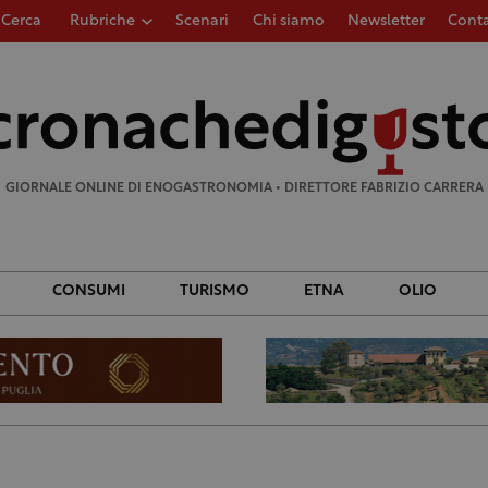
Cerca
Rubriche
Scenari
Chi siamo
Newsletter
Conta
Ricerca
per:
GIORNALE ONLINE DI ENOGASTRONOMIA • DIRETTORE FABRIZIO CARRERA
CONSUMI
TURISMO
ETNA
OLIO