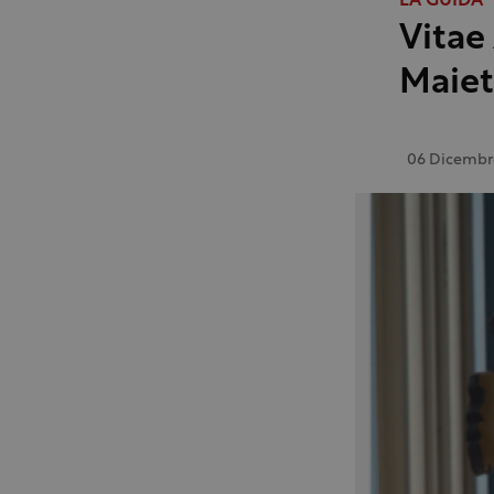
LA GUIDA
Vitae 
Maiet
06 Dicembr