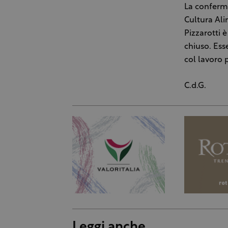
La conferma
Cultura Ali
Pizzarotti è
chiuso. Ess
col lavoro 
C.d.G.
Leggi anche