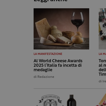
LA MANIFESTAZIONE
LA M
Al World Cheese Awards
Tor
2025 l’Italia fa incetta di
al 
medaglie
del
Tim
di
Redazione
di
Ir