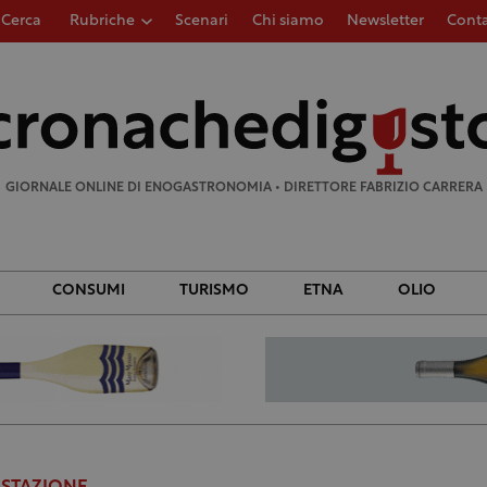
Cerca
Rubriche
Scenari
Chi siamo
Newsletter
Conta
Ricerca
per:
GIORNALE ONLINE DI ENOGASTRONOMIA • DIRETTORE FABRIZIO CARRERA
CONSUMI
TURISMO
ETNA
OLIO