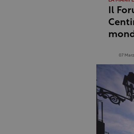
LA MANIF
Il Fo
Centin
mond
07 Mar