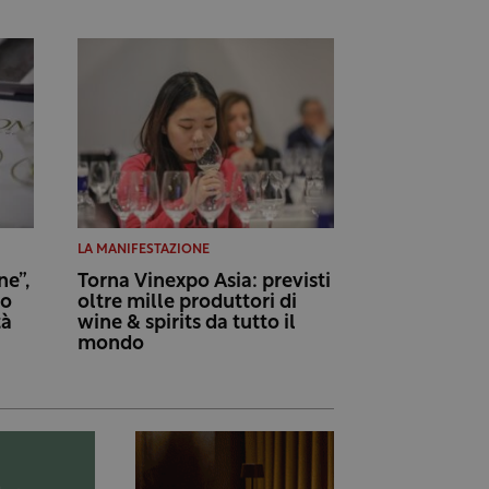
LA MANIFESTAZIONE
e”,
Torna Vinexpo Asia: previsti
to
oltre mille produttori di
tà
wine & spirits da tutto il
mondo