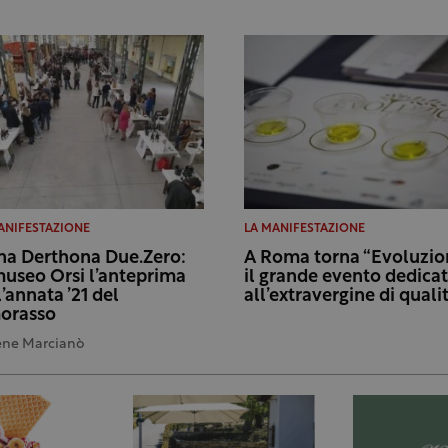
ANIFESTAZIONE
LA MANIFESTAZIONE
na Derthona Due.Zero:
A Roma torna “Evoluzion
museo Orsi l’anteprima
il grande evento dedica
l’annata ’21 del
all’extravergine di quali
orasso
ene Marcianò