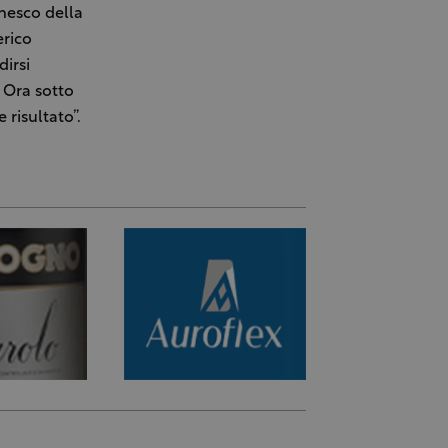
nesco della
erico
dirsi
. Ora sotto
risultato”.