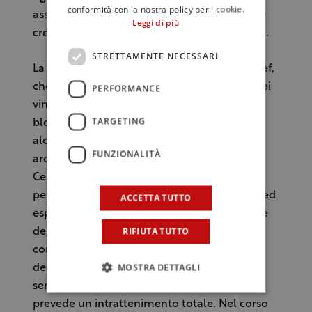
conformità con la nostra policy per i cookie.
assegnato uno chef che esalterà con il finger
Leggi di più
creato le peculiarità del Cerasuolo di Vittoria.
STRETTAMENTE NECESSARI
La competizione sarà uno stimolo per gli chef,
che dovranno valorizzare al massimo uno dei
PERFORMANCE
vini più tipici del territorio, caratterizzato dal
TARGETING
blend di Nero d’Avola, da cui prende corpo e
alcolicità, e di Frappato che gli dona
FUNZIONALITÀ
aromaticità. Chi sarà il Miglior Chef del
Cerasuolo 2017? Quale l’abbinamento
perfetto? A decretarlo la giuria di giornalisti ed
ACCETTA TUTTO
esperti del settore, ma anche il pubblico, che
RIFIUTA TUTTO
degustando i vari finger,
contemporaneamente alla giuria, potrà
MOSTRA DETTAGLI
decretare il suo vincitore. La manifestazione,
sempre più partecipata, va oltre il contest e
prevede un intrattenimento totale. Nel corso