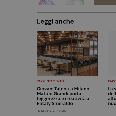
Leggi anche
L'APPUNTAMENTO
L'AP
Giovani Talenti a Milano:
La 
Matteo Grandi porta
dell
leggerezza e creatività a
all
Eataly Smeraldo
nuo
di
Michele Pizzillo