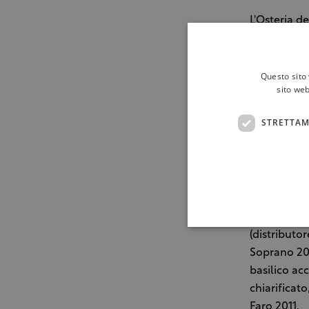
L'Osteria d
vinicole più
mercoledì 1
Questo sito 
sito web
Il menu è s
Andrea, da q
STRETTAM
cuore pulsa
Civica Gall
noto produt
ricade nel 
premio Best
spumante d
(distributo
Soprano 201
basilico ac
chiarificat
Faro 2011.