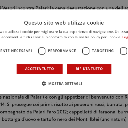
ei Vespri incontra Palari: la cena degustazione con una dell'
 interessanti e di spicco nel territorio siciliano è in progra
Questo sito web utilizza cookie
9 dicembre dalle 20 in poi.
web utilizza i cookie per migliorare la tua esperienza di navigazione. Utilizza
 acconsenti a tutti i cookie in conformità con la nostra policy per i cookie.
Leg
tato creato ad hoc dallo chef Alberto Rizzo il quale, insieme 
uasi 20 anni dirige l’Osteria dei Vespri che si trova nel quart
ENTE NECESSARI
PERFORMANCE
TARGETING
nte del centro storico di Palermo, di fronte a palazzo Bonet
eria d’Arte Moderna. Ad accompagnare i piatti i vini di Salvat
tore (assieme al fratello Giampiero) di Messina e della Doc
ACCETTA TUTTO
RIFIUTA TUTTO
territorio del capoluogo peloritano, premiato anche con il n
 in Sicily 2018 come Migliore produttore di vino. Si parte co
MOSTRA DETTAGLI
i benvenuto Alta Langa Docg “Cuvée Aurora” 2013 – Castell
re nazionale di Palari) e con gli appetizer di benvenuto con 
4. Si prosegue coi primi: risotto ai peperoni rossi, burrata, p
compagnato da Palari Faro 2012; cappelletti di faraona, burr
o, bottarga d’uovo e tartufo nero dei Monti Iblei (uncinatum)