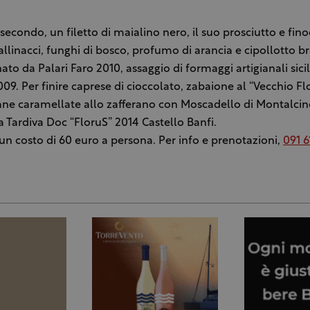
 secondo, un filetto di maialino nero, il suo prosciutto e fin
gallinacci, funghi di bosco, profumo di arancia e cipollotto b
o da Palari Faro 2010, assaggio di formaggi artigianali sicil
9. Per finire caprese di cioccolato, zabaione al “Vecchio Flor
ane caramellate allo zafferano con Moscadello di Montalci
Tardiva Doc “FloruS” 2014 Castello Banfi.
un costo di 60 euro a persona. Per info e prenotazioni,
091 6