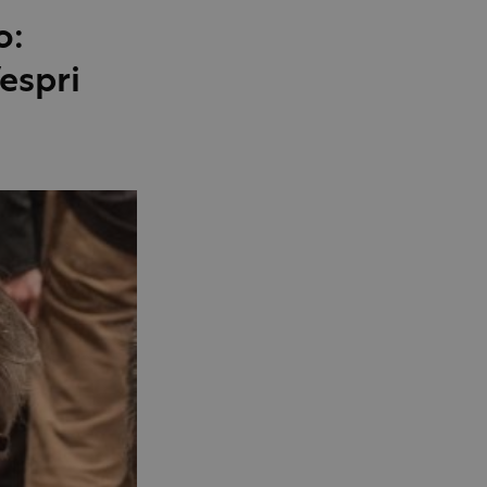
o:
espri