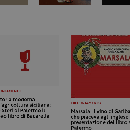
PUNTAMENTO
storia moderna
L'APPUNTAMENTO
’agricoltura siciliana:
o Steri di Palermo il
Marsala, il vino di Garib
vo libro di Bacarella
che piaceva agli inglesi:
presentazione del libro 
Palermo