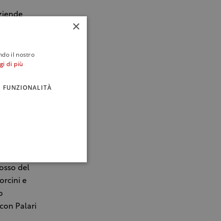
aziende
×
mma
ndo il nostro
gi di più
al fratello
iere Kalsa,
FUNZIONALITÀ
, sede della
ore Geraci,
 Faro che
ostro
n lo
o Banfi
Rosso del
orcini e
o
 con Palari