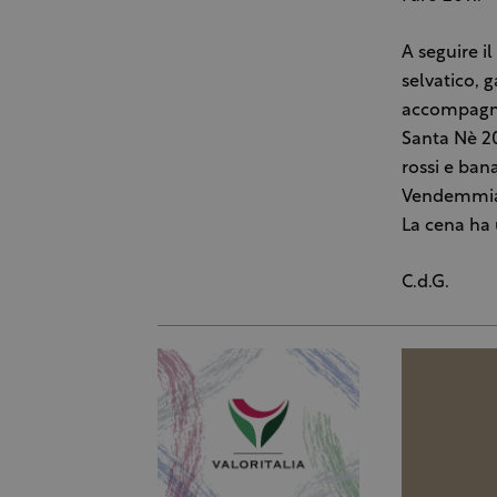
A seguire il
selvatico, 
accompagnat
Santa Nè 200
rossi e ban
Vendemmia 
La cena ha 
C.d.G.