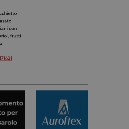
occhietto
rasato
iani con
io”, frutti
no
171631