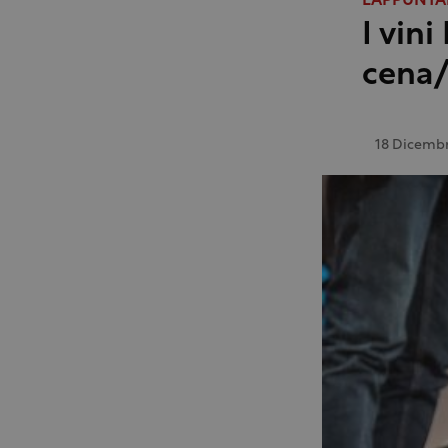
L'APPUNT
I vini
cena/
18 Dicemb