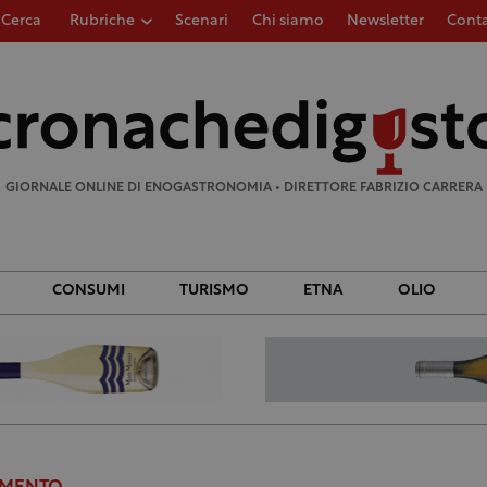
Cerca
Rubriche
Scenari
Chi siamo
Newsletter
Conta
Ricerca
per:
GIORNALE ONLINE DI ENOGASTRONOMIA • DIRETTORE FABRIZIO CARRERA
CONSUMI
TURISMO
ETNA
OLIO