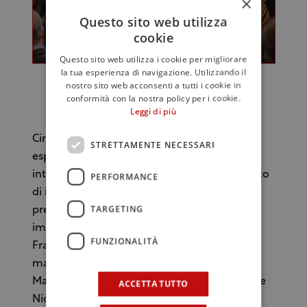
×
Questo sito web utilizza
cookie
Questo sito web utilizza i cookie per migliorare
la tua esperienza di navigazione. Utilizzando il
nostro sito web acconsenti a tutti i cookie in
conformità con la nostra policy per i cookie.
(ph Ennevi VeronaFiere)
Leggi di più
Circa 60 gli incontri previsti e oltre 100 gli
STRETTAMENTE NECESSARI
esperti nazionali e internazionali che
intervengono al forum per dare un contributo
PERFORMANCE
di idee e conoscenze. Tra questi, oltre alle
TARGETING
presenze già confermate dei principali
imprenditori italiani del settore (come Carlo
FUNZIONALITÀ
Franchetti, Tim Banks, direttore vendite e
marketing di Ornellaia, Valentina Argiolas,
Matteo Lunelli, Piero Mastroberardino, Ettore
ACCETTA TUTTO
Nicoletto, Josè Rallo, Andrea Sartori, Alberto