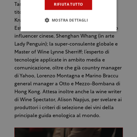
RIFIUTA TUTTO
Tasca d’Almerita), anche personalità a vario
titolo centrali nel mondo del vino: la Ceo di
MOSTRA DETTAGLI
Krug Champagne e presidente degli Lvmh
Estates & Wines, Margareth Henriquez; la top
influencer cinese, Shenghan Whang (in arte
Lady Penguin); la super-consulente globale e
Master of Wine Lynne Sherriff; l’esperto di
tecnologie applicate in ambito media e
comunicazione, oltre che già country manager
di Yahoo, Lorenzo Montagna e Marino Braccu
general manager a Otto e Mezzo-Bombana di
Hong Kong. Attesa inoltre anche la wine writer
di Wine Spectator, Alison Napjus, per svelare ai
produttori i criteri di selezione dei vini della
principale guida enologica al mondo.