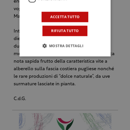
enorme; in California ne sono entusiasti. E io
voglio partecipare al riscatto del Primitivo di
Manduria”.
ACCETTA TUTTO
RIFIUTA TUTTO
Intanto a Roma una degustazione guidata di
dieci etichette, provenienti dai 18 Comuni su
MOSTRA DETTAGLI
due province dell'area a denominazione, ha
messo in luce vini identitari dalla caratteristica
nota sapida frutto della caratteristica vite a
alberello sulla fascia costiera pugliese nonché
le rare produzioni di “dolce naturale”, da uve
surmature lasciate in pianta.
C.d.G.