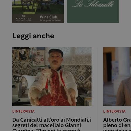
Leggi anche
L'INTERVISTA
L'INTERVISTA
Da Canicattì all’oro ai Mondiali, i
Alberto Gra
segreti del macellaio Gianni
pieno di ene