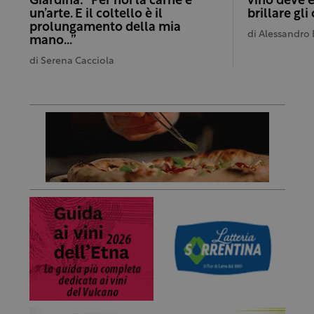
Giardina: “Per noi la carne è
vino deve 
un’arte. E il coltello è il
brillare gli
prolungamento della mia
di
Alessandro 
mano…”
di
Serena Cacciola