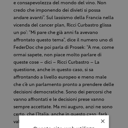
e consapevolezza del mondo del vino. Non
credo che imponendo dei divieti si possa
andare avanti”. Sul lassismo della Francia nella
vicenda del cancer plan, Ricci Curbastro glissa
un po’: “Mi pare che già anni fa avevano
affrontato questo tema”, dice il numero uno di
FederDoc che poi parla di Prosek: “A me, come
ormai sapete, non piace molto parlare di
queste cose – dici – Ricci Curbastro – La
questione, anche in questo caso, si sa
affrontando a livello europeo e meno male
che c’è un parlamento pronto a prendere delle
decisioni democratiche. Sono dei percorsi che
vanno affrontati e le decisioni prese vanno
sempre accettate. Ma mi auguro, anzi ne sono
certo, che l’Italia, anche in questo caso, farà
×
valere la sua voce”.