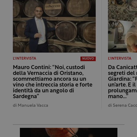
L'INTERVISTA
L'INTERVISTA
NUOVO
Mauro Contini: “Noi, custodi
Da Canicattì
della Vernaccia di Oristano,
segreti del
scommettiamo ancora su un
Giardina: “
vino che intreccia storia e forte
un’arte. E il
identità da un angolo di
prolungame
Sardegna”
mano…”
di
Manuela Vacca
di
Serena Cacc