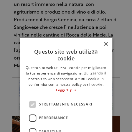
un resort immerso nella natura, con
agriturismo e produzione di vino e di olio.
Producono il Borgo Cennina, da circa 7 ettari di
Sangiovese che cresce lì nell’azienda e poi
vinifica nelle cantine di Rocca delle Macìe. La
×
caratteristica principale di tutta l’azienda
Questo sito web utilizza
l’agricola è di essere un’azienda biologica. Per
cookie
ora starà brindando con Diego Armando
Maradona.
Questo sito web utilizza i cookie per migliorare
la tua esperienza di navigazione. Utilizzando il
nostro sito web acconsenti a tutti i cookie in
conformità con la nostra policy per i cookie.
Leggi di più
STRETTAMENTE NECESSARI
PERFORMANCE
TARGETING