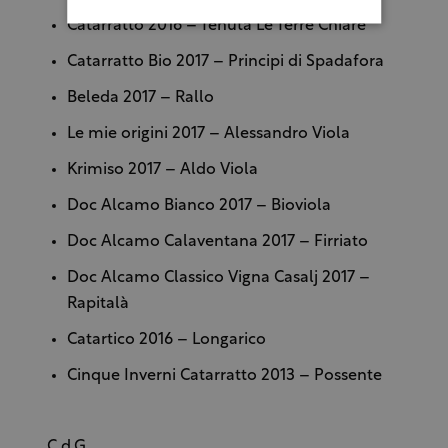
Catarratto 2016 – Tenuta Le Terre Chiare
Catarratto Bio 2017 – Principi di Spadafora
Beleda 2017 – Rallo
Le mie origini 2017 – Alessandro Viola
Krimiso 2017 – Aldo Viola
Doc Alcamo Bianco 2017 – Bioviola
Doc Alcamo Calaventana 2017 – Firriato
Doc Alcamo Classico Vigna Casalj 2017 –
Rapitalà
Catartico 2016 – Longarico
Cinque Inverni Catarratto 2013 – Possente
C.d.G.