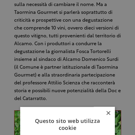
sulla necessità di cambiare il nome. Ma a
Taormina Gourmet si parlerà soprattutto di
criticità e prospettive con una degustazione
che comprende 10 vini, ovvero dieci versioni di
questo vitigno, tutti provenienti dal territorio di
Alcamo. Con i produttori a condurre la
degustazione la giornalista Fosca Tortorelli
insieme al sindaco di Alcamo Domenico Surdi
(il Comune è partner istituzionale di Taormina
Gourmet) e alla straordinaria partecipazione
del professore Attilio Scienza che racconterà
storia e possibili nuove potenzialità della Doc e
del Catarratto.
×
Questo sito web utilizza
cookie