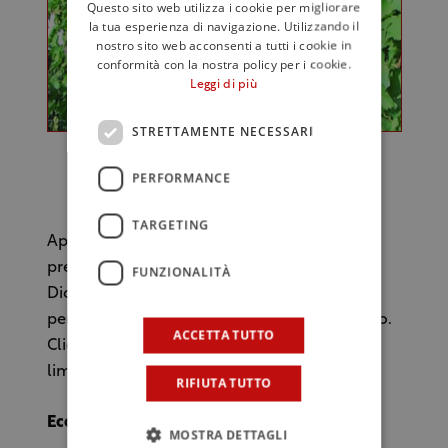
Questo sito web utilizza i cookie per migliorare
la tua esperienza di navigazione. Utilizzando il
nostro sito web acconsenti a tutti i cookie in
conformità con la nostra policy per i cookie.
Leggi di più
STRETTAMENTE NECESSARI
PERFORMANCE
(Attilio Scienza e Domenico Surdi)
TARGETING
Appuntamento domenica 28 ottobre alle 13
presso la Sala Giardino A dell'hotel Villa
FUNZIONALITÀ
Diodoro che ospita il nostro evento. Il costo
per partecipare alla degustazione è di 15 euro.
ACCETTA TUTTO
Clicca subito qui per il ticket. I posti sono
limitati.
RIFIUTA TUTTO
Ecco i vini in degustazione
MOSTRA DETTAGLI