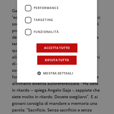
PERFORMANCE
Gaja vede la zona dell’Etna come un
“ecosistema artigianale”. Un luogo cioè dove ci
TARGETING
sono piccole cantine che possono entrare nel
progetto per fare diventare l’Etna una chicca
FUNZIONALITÀ
del vino di livello internazionale che “bisogna
tenere separato dal marchio Sicilia”. Per fare
ACCETTA TUTTO
questo lui è convinto che un comitato
allargato a scrittori, giornalisti, artisti e uomini
RIFIUTA TUTTO
di cultura possa essere la marcia in più: “Un
sostegno gratuito per dare una visione, per
MOSTRA DETTAGLI
fornire uno sguardo diverso” a un mondo che
altrimenti diventa autoreferenziale. “Ma siete
in ritardo – spiega Angelo Gaja -, sappiate che
siete molto in ritardo. Dovete svegliarvi”. E ai
giovani consiglia di mandare a memoria una
parola: “Sacrificio. Senza sacrificio e senza