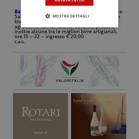
RIFIUTA TUTTO
Banco d’Assaggio
(Sala Conferenze, Sala Bar e
MOSTRA DETTAGLI
Sala Giardino), Cantine italiane ed estere, con
bianchi e rossi per tutti i palati e produzioni
agroalimentari di nicchia. Saranno presenti
inoltre alcune tra le migliori birre artigianali,
ore 15 – 22 – ingresso € 20,00
C.d.G.