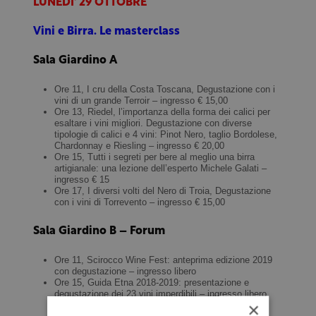
LUNEDI' 29 OTTOBRE
Vini e Birra. Le masterclass
Sala Giardino A
Ore 11, I cru della Costa Toscana, Degustazione con i
vini di un grande Terroir – ingresso € 15,00
Ore 13, Riedel, l’importanza della forma dei calici per
esaltare i vini migliori. Degustazione con diverse
tipologie di calici e 4 vini: Pinot Nero, taglio Bordolese,
Chardonnay e Riesling – ingresso € 20,00
Ore 15, Tutti i segreti per bere al meglio una birra
artigianale: una lezione dell’esperto Michele Galati –
ingresso € 15
Ore 17, I diversi volti del Nero di Troia, Degustazione
con i vini di Torrevento – ingresso € 15,00
Sala Giardino B – Forum
Ore 11, Scirocco Wine Fest: anteprima edizione 2019
con degustazione – ingresso libero
Ore 15, Guida Etna 2018-2019: presentazione e
degustazione dei 23 vini imperdibili – ingresso libero
×