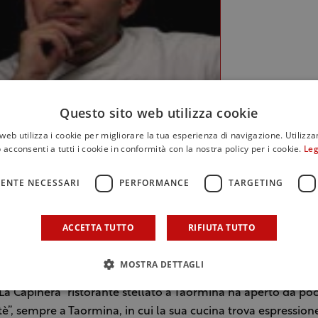
Questo sito web utilizza cookie
web utilizza i cookie per migliorare la tua esperienza di navigazione. Utilizza
 acconsenti a tutti i cookie in conformità con la nostra policy per i cookie.
Leg
ENTE NECESSARI
PERFORMANCE
TARGETING
(Pietro D'Agostino)
llato Pietro D’Agostino ci ha sempre abituati ad una cucina 
ACCETTA TUTTO
RIFIUTA TUTTO
ricercata, il cui ingrediente principale è il pesce in tutte l
ori.
MOSTRA DETTAGLI
La Capinera” ristorante stellato a Taormina ha aperto da poc
stè”, sempre a Taormina, in cui la sua cucina trova espression