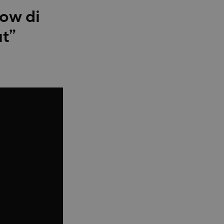
how di
ut”