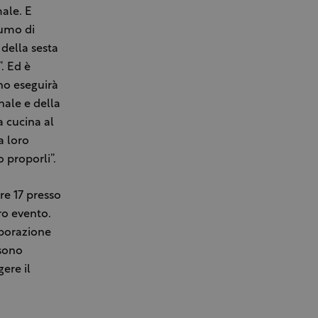
male. E
fumo di
della sesta
. Ed è
no eseguirà
nale e della
a cucina al
a loro
 proporli”.
re 17 presso
ro evento.
aborazione
 sono
gere il