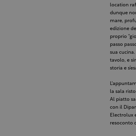
location ra
dunque non
mare, profu
edizione de
proprio “gi
passo passo
sua cucina.
tavolo, e s
storia e s’
L'appuntame
la sala ris
Al piatto s
con il Dipa
Electrolux e
resoconto d