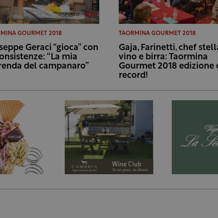
MINA GOURMET 2018
TAORMINA GOURMET 2018
seppe Geraci “gioca” con
Gaja, Farinetti, chef stell
consistenze: “La mia
vino e birra: Taormina
enda del campanaro”
Gourmet 2018 edizione 
record!