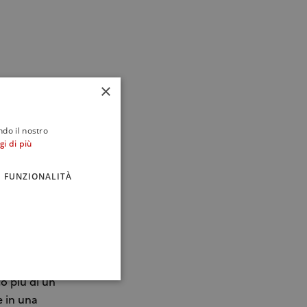
×
ndo il nostro
gi di più
FUNZIONALITÀ
semplice e
e sue forme
o più di un
e in una