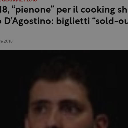
 GOURMET 2018
8, “pienone” per il cooking s
o D’Agostino: biglietti “sold-o
re 2018