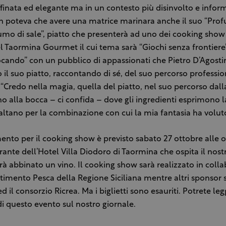
ffinata ed elegante ma in un contesto più disinvolto e infor
 poteva che avere una matrice marinara anche il suo “Pro
mo di sale”, piatto che presenterà ad uno dei cooking show 
l Taormina Gourmet il cui tema sarà “Giochi senza frontiere”
ocando” con un pubblico di appassionati che Pietro D’Agosti
 il suo piatto, raccontando di sé, del suo percorso professio
 “Credo nella magia, quella del piatto, nel suo percorso dall
ino alla bocca – ci confida – dove gli ingredienti esprimono l
esaltano per la combinazione con cui la mia fantasia ha voluto
nto per il cooking show è previsto sabato 27 ottobre alle o
torante dell’Hotel Villa Diodoro di Taormina che ospita il nost
arà abbinato un vino. Il cooking show sarà realizzato in coll
rtimento Pesca della Regione Siciliana mentre altri sponsor
d il consorzio Ricrea. Ma i biglietti sono esauriti. Potrete leg
i questo evento sul nostro giornale.