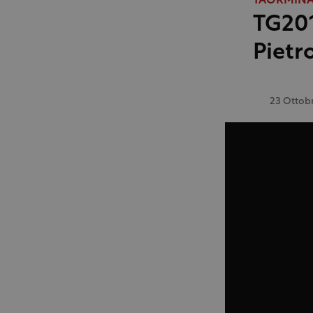
TAORMINA
TG201
Pietr
23 Ottob