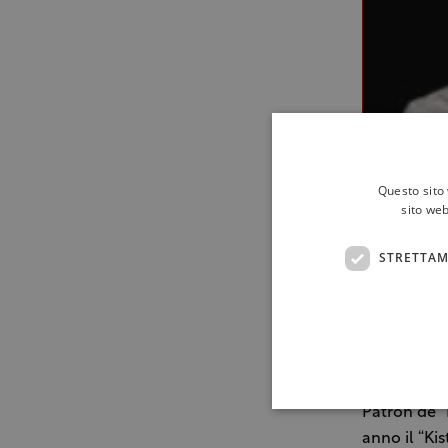
Questo sito 
sito web
STRETTAM
Lo chef ste
al contempo 
e i suoi sap
Patron de “
anno il “Ki