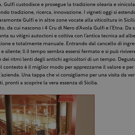
a, Gulfi custodisce e prosegue la tradizione olearia e vinicola
do tradizione, ricerca, innovazione. I vigneti oggi si esten
aramonte Gulfi e in altre zone vocate alla viticoltura in Sicil
oto, da cui nascono i 4 Cru di Nero d’Avola Gulfi e l’Etna. Da
nta su vitigni autoctoni e coltiva con l’antica tecnica ad albe
estione e totalmente manuale. Entrando dal cancello di ingres
e silente; lì il tempo sembra essersi fermato e si può riviver
dei ritmi lenti degli antichi agricoltori di un tempo. Degusta
el contesto è il miglior modo per apprezzarne il valore e per
l’azienda. Una tappa che vi consigliamo per una visita da ver
, pronti a scoprire la vera essenza di Sicilia.