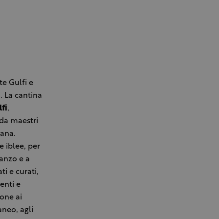
te Gulfi e
. La cantina
fi
,
 da maestri
iana.
e iblee, per
ranzo e a
ti e curati,
enti e
ione ai
aneo, agli