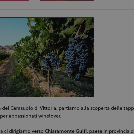
a del Cerasuolo di Vittoria, partiamo alla scoperta delle tap
 per appassionati winelover.
a ci dirigiamo verso Chiaramonte Gulfi, paese in provincia d