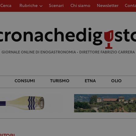
Cerca
Rubriche
Scenari
Chi siamo
Newsletter
Conta
Ricerca
per:
GIORNALE ONLINE DI ENOGASTRONOMIA • DIRETTORE FABRIZIO CARRERA
CONSUMI
TURISMO
ETNA
OLIO