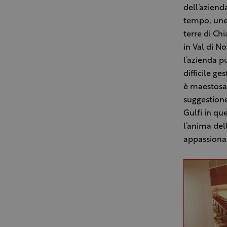
dell’aziend
tempo, unen
terre di Chi
in Val di N
l’azienda pu
difficile g
è maestosa 
suggestione 
Gulfi in qu
l’anima del
appassionati