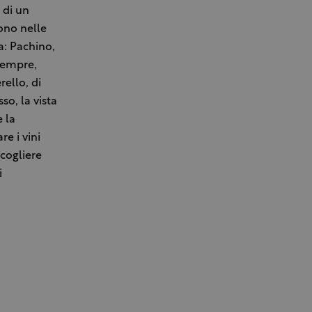
 di un
dono nelle
ia: Pachino,
 sempre,
rello, di
so, la vista
e la
re i vini
 cogliere
i