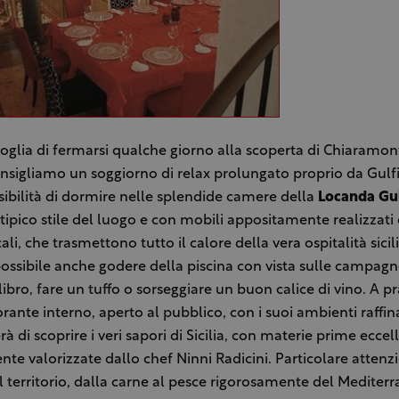
voglia di fermarsi qualche giorno alla scoperta di Chiaramon
onsigliamo un soggiorno di relax prolungato proprio da Gulfi
ssibilità di dormire nelle splendide camere della
Locanda Gul
 tipico stile del luogo e con mobili appositamente realizzati
cali, che trasmettono tutto il calore della vera ospitalità sicil
possibile anche godere della piscina con vista sulle campagn
libro, fare un tuffo o sorseggiare un buon calice di vino. A p
torante interno, aperto al pubblico, con i suoi ambienti raffina
à di scoprire i veri sapori di Sicilia, con materie prime eccell
te valorizzate dallo chef Ninni Radicini. Particolare attenz
l territorio, dalla carne al pesce rigorosamente del Mediterr