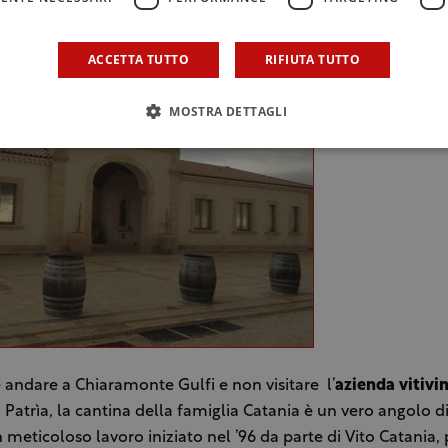
oter approfittare di esclusivi vantaggi e sconti.
ACCETTA TUTTO
RIFIUTA TUTTO
MOSTRA DETTAGLI
 andare a Chiaramonte Gulfi e non visitare l’
azienda vitivin
 Patrìa, la cantina della famiglia Catania è un vero angolo d
n meticoloso lavoro iniziato nel ’96 da parte di Vito Catania,