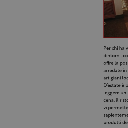
Per chi ha 
dintorni, c
offre la po
arredate in
artigiani lo
D’estate è 
leggere un 
cena, il ris
vi permetter
sapientemen
prodotti de