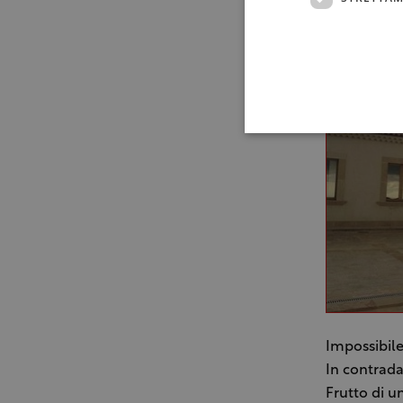
alla quale p
Impossibile
In contrada
Frutto di u