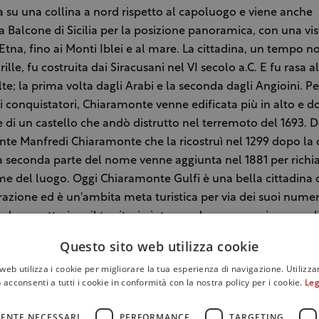
ova su una collina a nord rispetto al capoluogo e viene anche
Balcone di Sicilia per la posizione panoramica, con una vis
’Etna, fino ai Monti Iblei e al mare. La cittadina, un tempo no
lle, fu costruita dai Siracusani nel VI secolo a.C. E fu rasa a
te; la prima volta dagli Arabi e la seconda dagli Angioini. Pe
ei conquistatori, Chiaramonte venne edificata più in alto e do
e di un castello che andò distrutto nel terremoto del 1693. D
te Manfredi Chiaramonte che la ricostruì nel 1299 dopo la 
a seconda parte del nome venne aggiunta nel 1881 per rich
me del luogo. Oggi Chiaramonte Gulfi è una bella cittadina 
trazione ed è un'ambita meta turistica per via dei suoi numero
iò che caratterizza il territorio intorno al paese, grazioso e puli
rcostante, disegnata da tipici muretti a secco che separano
Questo sito web utilizza cookie
 di terra coltivati, vigneti e uliveti soprattutto.
web utilizza i cookie per migliorare la tua esperienza di navigazione. Utilizza
 acconsenti a tutti i cookie in conformità con la nostra policy per i cookie.
Leg
amo una visita enoturistica, indicandovi le tappe da non perd
te con la Wine Pass della Strada del vino Cerasuolo di Vitto
ENTE NECESSARI
PERFORMANCE
TARGETING