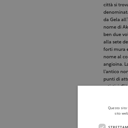
città si tr
denominata 
da Gela all
nome di Akri
ben due vol
alla sete d
forti mura 
nome al con
angioina. L
l'antico no
punti di at
artistici. C
campagna ci
appezzamenti
Questo sito 
sito web
Vi consigli
convenziona
STRETTAM