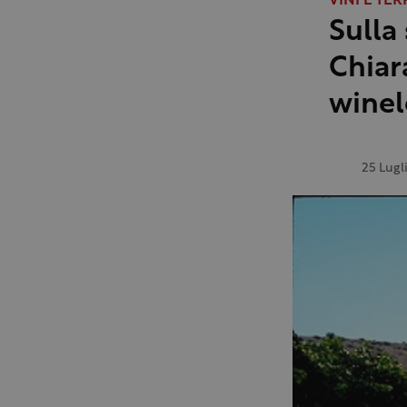
VINI E TER
Sulla
Chiar
winel
25 Lugl