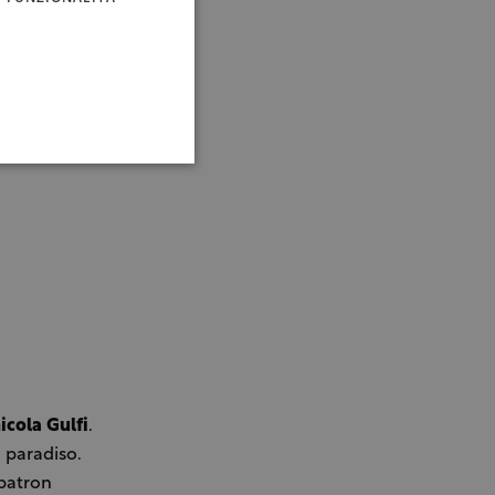
icola Gulfi
.
i paradiso.
 patron