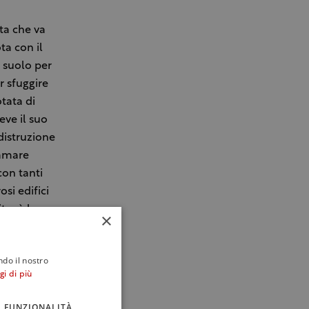
ta che va
ta con il
l suolo per
r sfuggire
tata di
eve il suo
distruzione
iamare
con tanti
si edifici
to, è la
×
 gli
ndo il nostro
gi di più
ere,
ria, grazie
FUNZIONALITÀ