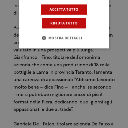
industriale e molto meno agricola. È come se
ACCETTA TUTTO
di desse meno importanza alla viticultura”.
RIFIUTA TUTTO
Parere positivo da parte di alcuni produttori
della Puglia, che considerano questo come un
MOSTRA DETTAGLI
anno di transizione, di rodaggio, che va
valutato in una prospettiva più lunga.
Gianfranco Fino, titolare dell’omonima
azienda che conta una produzione di 18 mila
bottiglie a Lama in provincia Taranto, lamenta
una carenza di appassionati “Abbiamo lavorato
molto bene – dice Fino – anche se secondo
me si potrebbe migliorare ancor di più il
format della Fiera, dedicando due giorni agli
appassionati e due al trade”.
Gabriele De Falco, titolare azienda De Falco a