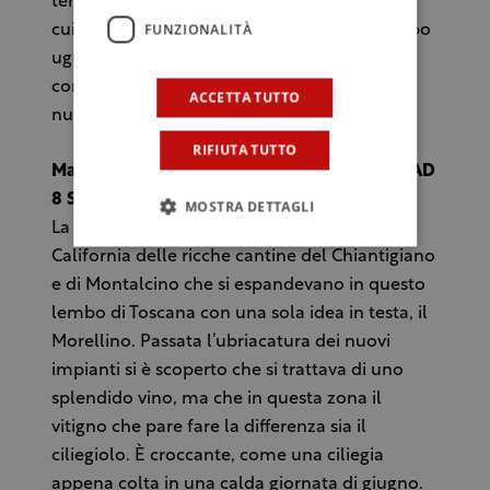
terracotta. Ma non è il classic orange wine di
FUNZIONALITÀ
cui magari siete stanchi (perché spesso troppo
uguali) qui c’è sapidità, acidità, profumi
complessi, grinta da vendere. L’Albana è la
ACCETTA TUTTO
nuova frontiera, venite a scoprirla…
RIFIUTA TUTTO
Maremma Toscana Ciliegiolo – Valdonica PAD
8 Stand D4-E7-39
MOSTRA DETTAGLI
La Maremma fino a qualche anno fa era la
California delle ricche cantine del Chiantigiano
e di Montalcino che si espandevano in questo
lembo di Toscana con una sola idea in testa, il
Morellino. Passata l’ubriacatura dei nuovi
impianti si è scoperto che si trattava di uno
splendido vino, ma che in questa zona il
vitigno che pare fare la differenza sia il
ciliegiolo. È croccante, come una ciliegia
appena colta in una calda giornata di giugno.