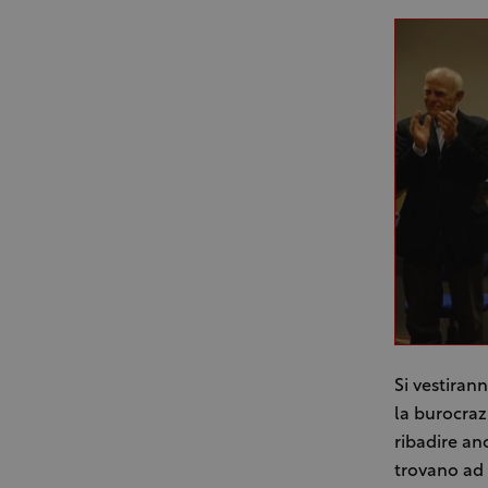
Si vestiran
la burocrazi
ribadire anc
trovano ad a