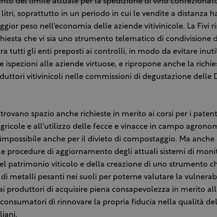
nto del limite attuale per la spedizione di vino confezionato 
 litri, soprattutto in un periodo in cui le vendite a distanza
ior peso nell'economia delle aziende vitivinicole. La Fivi r
chiesta che vi sia uno strumento telematico di condivisione de
ra tutti gli enti preposti ai controlli, in modo da evitare inuti
e ispezioni alle aziende virtuose, e ripropone anche la richie
oduttori vitivinicoli nelle commissioni di degustazione delle 
 trovano spazio anche richieste in merito ai corsi per i patent
ricole e all'utilizzo delle fecce e vinacce in campo agronom
 impossibile anche per il divieto di compostaggio. Ma anche l
 le procedure di aggiornamento degli attuali sistemi di moni
el patrimonio viticolo e della creazione di uno strumento c
di metalli pesanti nei suoli per poterne valutare la vulnerabi
ai produttori di acquisire piena consapevolezza in merito al
i consumatori di rinnovare la propria fiducia nella qualità de
liani.