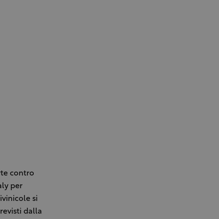
rte contro
aly per
vinicole si
revisti dalla