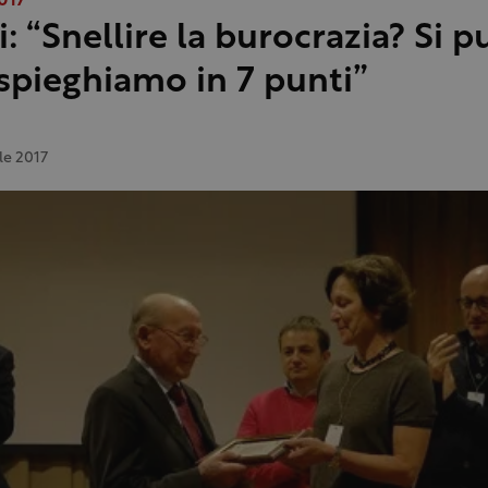
017
i: “Snellire la burocrazia? Si p
 spieghiamo in 7 punti”
le 2017