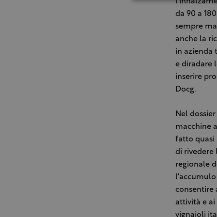
l'innalzame
da 90 a 180
sempre magg
anche la ri
in azienda t
e diradare l
inserire pr
Docg.
Nel dossier
macchine ag
fatto quasi
di rivedere
regionale d
l'accumulo 
consentire 
attività e a
vignaioli ita