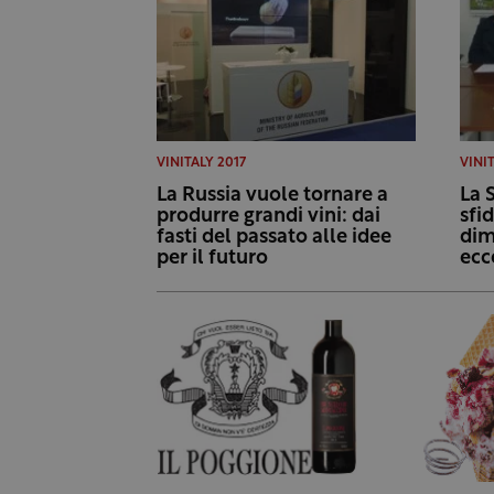
VINITALY 2017
VINI
La Russia vuole tornare a
La S
produrre grandi vini: dai
sfi
fasti del passato alle idee
dim
per il futuro
ecc