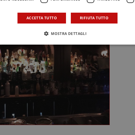
 più conosciuti e battuti a quelli di nicchia, in cui ogni dett
assando attraverso secret bar dall’accesso misterioso.
ACCETTA TUTTO
RIFIUTA TUTTO
MOSTRA DETTAGLI