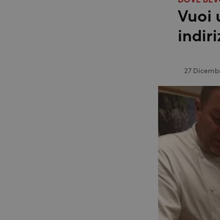
DOVE BE
Vuoi 
indir
27 Dicemb