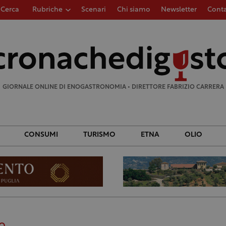
Cerca
Rubriche
Scenari
Chi siamo
Newsletter
Conta
Ricerca
per:
GIORNALE ONLINE DI ENOGASTRONOMIA • DIRETTORE FABRIZIO CARRERA
CONSUMI
TURISMO
ETNA
OLIO