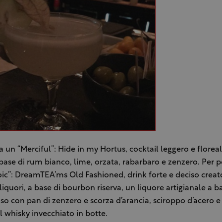
a un “Merciful”: Hide in my Hortus, cocktail leggero e flore
 base di rum bianco, lime, orzata, rabarbaro e zenzero. Per po
ic”: DreamTEA’ms Old Fashioned, drink forte e deciso creato
liquori, a base di bourbon riserva, un liquore artigianale a ba
uso con pan di zenzero e scorza d’arancia, sciroppo d’acero 
al whisky invecchiato in botte.