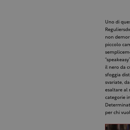
Uno di ques
Reguliersdw
non demorde
piccolo cam
semplicemen
“speakeasy”
il nero da c
sfoggia dist
svariate, da
esaltare al
categorie in
Determinate
per chi vuo