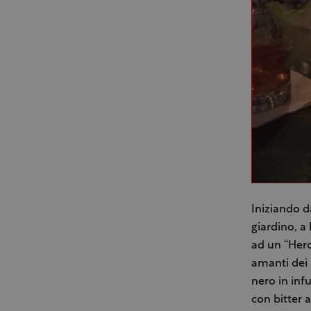
Iniziando d
giardino, a
ad un “Hero
amanti dei 
nero in inf
con bitter 