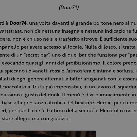
(Door74)
ti è
Door74
, una volta davanti al grande portone nero al n
arsstraat, non c’è nessuna insegna e nessuna indicazione fu
re, non è chiuso né si è trasferito altrove. È sufficiente su
panello per avere accesso al locale. Nulla di losco, si tratta
te di un “secret bar”, uno di quei bar che funziona per “pa
 evocando quasi gli anni del proibizionismo. Il colore pred
ui spiccano i divanetti rossi e l’atmosfera è intima e soffusa.
illati di ogni genere alternati a bitter artigianali con le essen
l cioccolato ai frutti più impensabili, in un lavoro di squadra
 massimo il gusto del drink. Il menù è diviso ironicamente in
 base alla prestanza alcolica del bevitore: Heroic, per i teme
d, per quelli che “è l’ultimo della serata” e Merciful o miser
l stare allegro ma con giudizio.