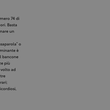
umero 74 di
ori. Basta
onare un
ssaparola” o
ominante è
 Il bancone
ze più
 volto ad
 tre
rari;
icordiosi,