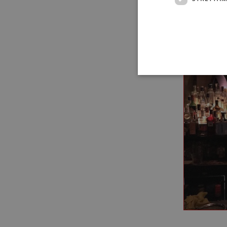
è ampia, dai
sorpresa, p