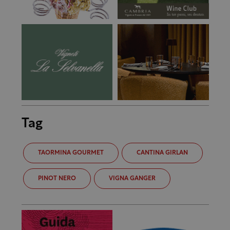
Tag
TAORMINA GOURMET
CANTINA GIRLAN
PINOT NERO
VIGNA GANGER