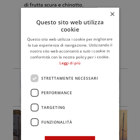
di frutta scura e chinotto.
×
Questo sito web utilizza
2019
cookie
È l’annata attualmente in commercio.
Simile alla 2016, al naso cassis e ribes.
Questo sito web utilizza i cookie per migliorare
la tua esperienza di navigazione. Utilizzando il
Bel rapporto tra acidità e tannino.
nostro sito web acconsenti a tutti i cookie in
conformità con la nostra policy per i cookie.
Leggi di più
STRETTAMENTE NECESSARI
PERFORMANCE
TARGETING
FUNZIONALITÀ