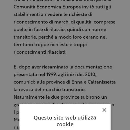
Comunità Economica Europea invitò tutti gli
stabilimenti a rivedere le richieste di
riconoscimento di marchi di qualità, comprese
quelle in fase di rilascio, quindi con norme
transitorie, perché a modo loro c’erano nel
territorio troppe richieste e troppi
riconoscimenti rilasciati.
E, dopo aver riesaminato la documentazione
presentata nel 1999, agli inizi del 2010,
comunicò alle province di Enna e Caltanissetta
la revoca del marchio transitorio.
Naturalmente le due province subirono un
grave danno sia a livello sciale che economico.
×
I presidenti dei due consorzi andarono al
Questo sito web utilizza
Ministero per chiedere spiegazioni e come
cookie
risposta ottennero che mancavano dei