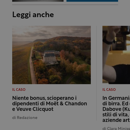
Leggi anche
IL CASO
IL CASO
Niente bonus, scioperano i
In Germani
dipendenti di Moët & Chandon
di birra. E
e Veuve Clicquot
Dabove (Ku
stili di vit
di
Redazione
aziende art
di
Clara Minis