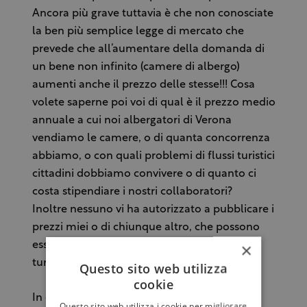
Ancora più grave tuttavia è che non conosciate
la ben più semplice legge di mercato che
prevede che all’aumentare della domanda di
un bene non infinito (camere di albergo)
aumenti anche il prezzo delle stesse!!! Cosa
volete saperne poi voi di qual è il prezzo medio
annuale a cui noi albergatori di Verona
vendiamo le camere, o di quanta concorrenza
abbiamo, o con quali problemi di flussi turistici
cittadini dobbiamo convivere o di quanto ci
costa stipendiare i nostri collaboratori?
Inoltre nessuno vi ha autorizzato a pubblicare i
prezzi miei o di chiunque altro, che possono
×
essere mostrati solo su portali di natura
turistica a fronte di un contratto fra le parti.
Questo sito web utilizza
cookie
In conclusione vi invito a rimuovere
Questo sito web utilizza i cookie per migliorare