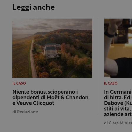
Leggi anche
IL CASO
IL CASO
Niente bonus, scioperano i
In Germani
dipendenti di Moët & Chandon
di birra. E
e Veuve Clicquot
Dabove (Ku
stili di vit
di
Redazione
aziende art
di
Clara Minis