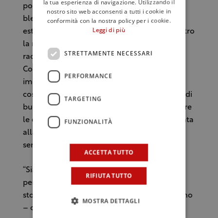
la tua esperienza di navigazione. Utilizzando il
possibilità di scegliere la tipologia di caffè, in
nostro sito web acconsenti a tutti i cookie in
blend o monorigine, e la modalità di
conformità con la nostra policy per i cookie.
Leggi di più
estrazione. Questo mettendo sempre al centro
la materia prima, che va rispettata e
STRETTAMENTE NECESSARI
raccontata per creare cultura del caffè.
Condividendo medesimi valori e filosofia
PERFORMANCE
imprenditoriale, i due partner siciliani danno
così origine ad un’offerta nuova, un incontro di
TARGETING
buon gusto e crescita culturale, per incontrare
le esigenze di una clientela sempre più attenta
FUNZIONALITÀ
alla qualità, all’etica, alla sostenibilità, e
sempre più curiosa.
ACCETTA TUTTO
“Siamo orgogliosi di avere avviato questo
RIFIUTA TUTTO
percorso di collaborazione con una realtà
storica come Oscar – spiega Andrea Morettino
MOSTRA DETTAGLI
– che rappresenta come noi una storia