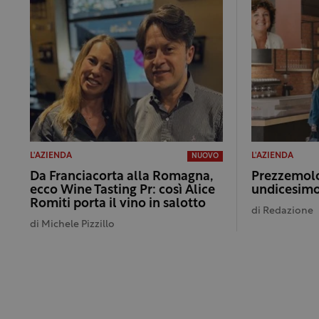
L'AZIENDA
L'AZIENDA
NUOVO
Da Franciacorta alla Romagna,
Prezzemolo 
ecco Wine Tasting Pr: così Alice
undicesimo
Romiti porta il vino in salotto
di
Redazione
di
Michele Pizzillo