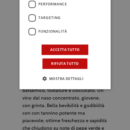
colore è granato pieno con riflessi
PERFORMANCE
rubino. Il bouquet è un perfetto
equilibrio di frutta matura, note
TARGETING
balsamiche e piccoli frutti di rovi. Un
sorso schietto con ottima freschezza,
FUNZIONALITÀ
tannino fitto ma sottile, buona la
persistenza con ritorni di frutta e note
ACCETTA TUTTO
balsamiche.
RIFIUTA TUTTO
Venezia Giulia Rosso Igt Vistorta 2018
Colore rosso rubino brillante. Profumi
MOSTRA DETTAGLI
di frutta matura, spezie, un accenno
balsamico, tostature e cioccolato. Un
vino dal naso concentrato, giovane,
con grinta. Bella bevibilità e godibilità
con con tannino potente ma
piacevole; ottime freschezza e sapidità
che chiudono su note di pepe verde e