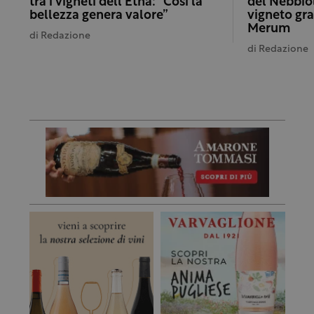
tra i vigneti dell’Etna: “Così la
del Nebbio
bellezza genera valore”
vigneto gra
Merum
di
Redazione
di
Redazione