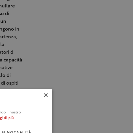
nullare
so di
 un
engono in
artenza,
 la
tori di
a capacità
mative
lo di
di ospiti
liere. Le 62
×
le consuete
 pic nic tra
ndo il nostro
rambi i fine
gi di più
e qualità di
FUNZIONALITÀ