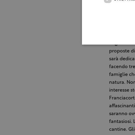
Giunta alla
coinvolgenti
all’approf
adatto a tu
degustazion
proposte di
sarà dedicat
facendo tre
famiglie che
natura. Non
interesse st
Franciacort
affascinant
saranno ovv
fantasiosi.
cantine. Gli