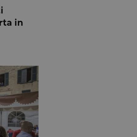
i
rta in