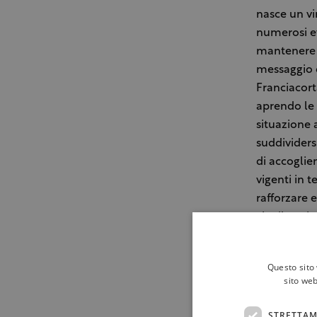
nasce un vi
numerosi ev
mantenere l
messaggio d
Franciacort
aprendo le 
situazione a
suddividers
di accoglie
vigenti in 
rafforzare e
che il terri
Cantine pa
visite guid
Questo sito 
i filari, gi
sito web
settimana p
proposte i
STRETTAM