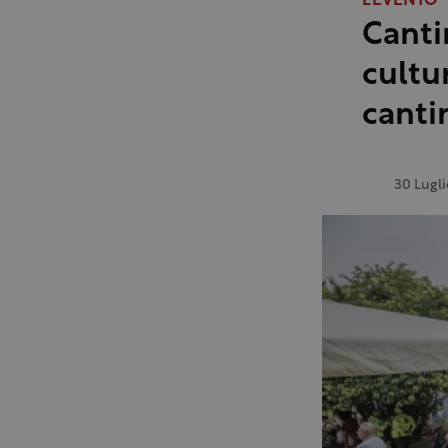
L'EVENTO
Canti
cultur
canti
30 Lugl