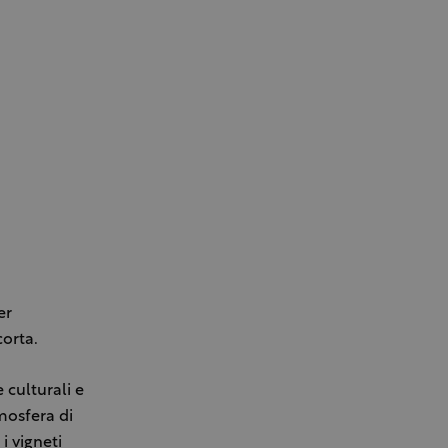
er
corta.
 culturali e
mosfera di
i vigneti