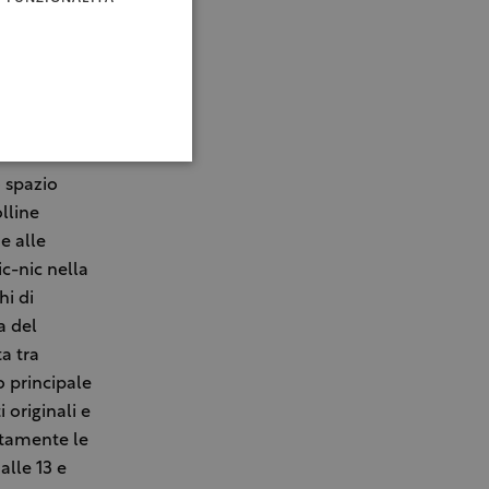
poste
o e
quindi
li e
stose
o spazio
olline
e alle
ic-nic nella
hi di
a del
a tra
o principale
 originali e
ttamente le
alle 13 e