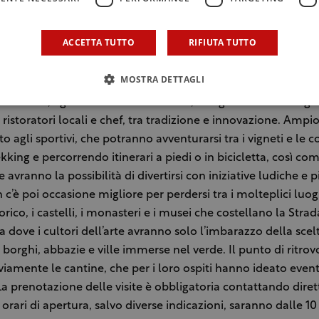
 sua undicesima edizione, la kermesse sorprenderà con pro
ACCETTA TUTTO
RIFIUTA TUTTO
 e una ricca offerta di iniziative dedicate all’intratteniment
ondimento enogastronomico e culturale. Un appuntamento 
MOSTRA DETTAGLI
tti: dagli enoappassionati, che potranno partecipare a vertica
i a tema, agli amanti del buon cibo, che godranno delle gu
 ristoratori locali e chef, tra tradizione e innovazione. Ampi
o agli sportivi, che potranno avventurarsi tra i vigneti e le c
kking e percorrendo itinerari a piedi o in bicicletta, così com
 avranno la possibilità di divertirsi con iniziative ludiche e p
 c’è poi occasione migliore per perdersi tra i molteplici luog
orico, i castelli, i monasteri e i musei che costellano la Strad
a dove i cultori dell’arte avranno solo l’imbarazzo della scelt
i borghi, abbazie e ville immerse nel verde. Il punto di ritrov
iamente le cantine, che per i loro ospiti hanno ideato eventi
 La prenotazione delle visite è obbligatoria contattando dire
 orari di apertura, salvo diverse indicazioni, saranno dalle 10 