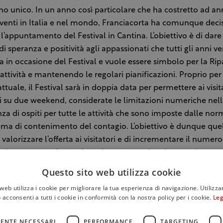
no unico. In un anno così particolare che ha costretto ad an
enti in Italia e nel mondo, Franciacorta ha comunque deci
’appuntamento del Festival in Cantina. L’obiettivo è di dare
i speranza e positività agli appassionati che tutti gli anni v
a in occasione del Festival e vuole essere simbolo per la Rip
attività e mantenendo le regolari pianificazioni. Proprio per
ttuale, il Festival sarà in doppia data per permettere ai visita
i su due weekend, considerate le limitazioni numeriche nell
nza di ospiti per tutte le attività che sono imposte dalle nor
tema di contenimento del contagio. L’obiettivo è dunque quel
 valorizzare l’offerta ai visitatori e di incrementare il numero 
torio, attraverso le cantine e le strutture ricettive, potrà accog
rtecipanti saranno aperte nei 2 weekend ed organizzeranno 
Questo sito web utilizza cookie
ate con degustazione ed eventi speciali come tour nei vigneti,
web utilizza i cookie per migliorare la tua esperienza di navigazione. Utilizza
te in bicicletta ecc… Le proposte saranno di pari livello per ent
 acconsenti a tutti i cookie in conformità con la nostra policy per i cookie.
Leg
er permettere al visitatore di poter trovare la stessa varietà 
n entrambi i weekend.
ENTE NECESSARI
PERFORMANCE
TARGETING