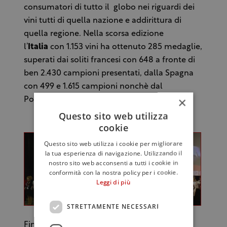
consumatori di tutto il globo nei riguardi dei
vini tutti di quella nazione e addirittura di
quella regione. Nella scorsa edizione
l’
Italia
con 1.153 vini ha ottenuto 285 medaglie,
superati dai soliti francesi con 648
a fronte di
ben
2.430 campioni presentati, dalla Spagna
con 499 e 1.615 campioni nonchè dal
×
Portogallo con 325 e 964 esemplari.
Questo sito web utilizza
cookie
Questo sito web utilizza i cookie per migliorare
la tua esperienza di navigazione. Utilizzando il
nostro sito web acconsenti a tutti i cookie in
conformità con la nostra policy per i cookie.
Leggi di più
STRETTAMENTE NECESSARI
Finora i vini italiani già arrivati al Concorso