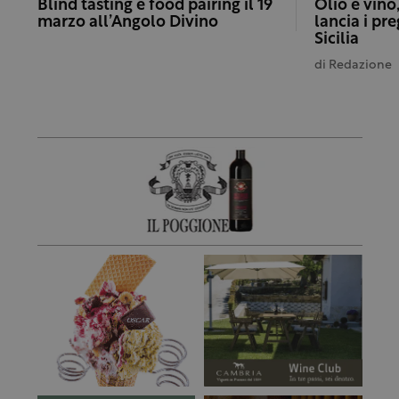
Blind tasting e food pairing il 19
Olio e vino,
marzo all’Angolo Divino
lancia i pre
Sicilia
di
Redazione