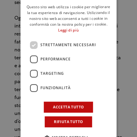
secoli le Denominazioni di Origine.
Questo sito web utilizza i cookie per migliorare
la tua esperienza di navigazione. Utilizzando il
nostro sito web acconsenti a tutti i cookie in
Oggi, per la prima volta un percorso storico
conformità con la nostra policy per i cookie.
interamente dedicato al territorio del Chianti
Leggi di più
restituisce al pubblico una narrazione dei
fattori storici, socio-economici e culturali che
STRETTAMENTE NECESSARI
non solo hanno contribuito a rendere il
territorio del Chianti un’avanguardia enologica
PERFORMANCE
e agronomica ma anche che lo inquadrano
TARGETING
come teatro primario dell’evoluzione del
paesaggio toscano. Scandite dalla linea
FUNZIONALITÀ
temporale della grande storia del mondo che
funge da “bussola” al visitatore, le ragioni
storiche dell’eccellenza sono riassunte in un
ACCETTA TUTTO
unico colpo
RIFIUTA TUTTO
d’occhio: Millesettecentosedici sviluppa
una retrospettiva sintetica e fruibile da tutti,