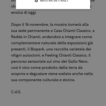
MOSTRA DETTAGLI
unendo le trame di questa tessitura complessa
che ha portato in trecento anni all’eccellenza
enoica di oggi.
Dopo il 16 novembre, la mostra tornerà alla
sua sede permanente a Casa Chianti Classico, a
Radda in Chianti, andandosi a integrare come
complementare naturale delle esposizioni già
presenti, il Biopark, una raccolta varietale dei
vitigni autoctoni, e Feeling Chianti Classico, il
percorso sensoriale sul vino del Gallo Nero:
così il vino come prodotto della terra da
scoprire e degustare viene svelato anche nella
sua componente culturale e storica.
C.d.G.