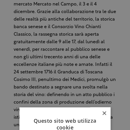
mercato Mercato nel Campo, il 3 e il 4
dicembre. Grazie alla collaborazione tra le due
delle realtà più antiche del territorio, la storica
banca senese e il Consorzio Vino Chianti
Classico, la rassegna storica sarà aperta
gratuitamente dalle 9 alle 17, dal lunedì al
venerdì, per raccontare al pubblico senese e
non gli ultimi trecento anni di una delle
eccellenze italiane più note e amate. Infatti il
24 settembre 1716 il Granduca di Toscana
Cosimo III, penultimo dei Medici, promulgò un
bando destinato a segnare una svolta nella
storia del vino: definendo in un atto pubblico i
confini della zona di produzione dell’odierno
vino Chianti Classico, per la prima volta fu
×
istituito un legame ufficiale e indissolubile tra
Questo sito web utilizza
un vino e il suo territorio, anticipando di tre
cookie