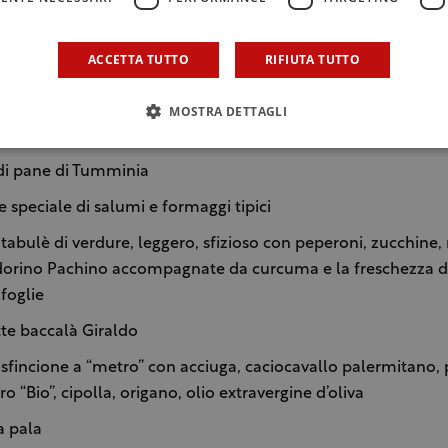
limitata.
ACCETTA TUTTO
RIFIUTA TUTTO
azione guidata dallo stesso professore, saranno abbinati pia
allo staff di Gianmichele Messina. Ecco il menu:
MOSTRA DETTAGLI
o di benvenuto con mandorle “Marcona” & “Valencia”
 di pane di Tumminia
 speciale di salumi e formaggi tipici
 tabulè di verdure, leggero, sfizioso con peperoni, zucchine
orino Pachino accompagnate da curcuma e la freschezza d
 foglie
te baccalà Giraldo
 sfincione a “metro” con acciuga, caciocavallo palermitano, 
“Bio”, cipolla, origano, olio extravergine d’oliva
a pala