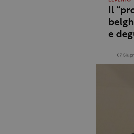
L'EVENTO
Il “pr
belghe
e deg
07 Giug