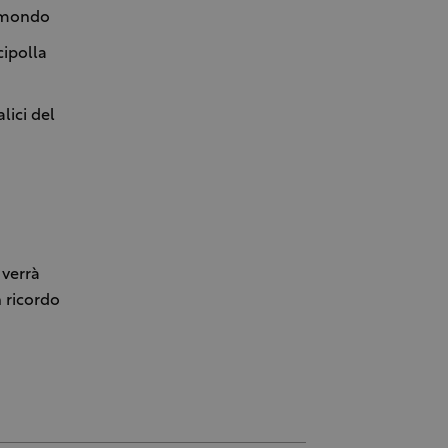
l mondo
cipolla
lici del
 verrà
 ricordo