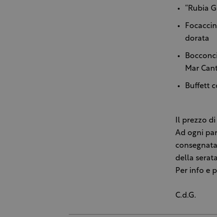
“Rubia Ga
Focaccin
dorata
Bocconcin
Mar Cant
Buffett c
Il prezzo d
Ad ogni par
consegnata 
della serat
Per info e 
C.d.G.