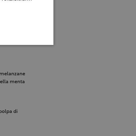
tti
, melanzane
ella menta
polpa di