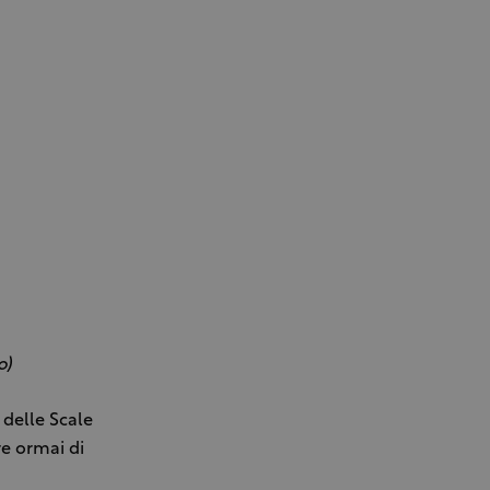
o)
 delle Scale
re ormai di