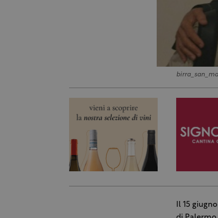
birra_san_ma
Il 15 giugn
di Palermo