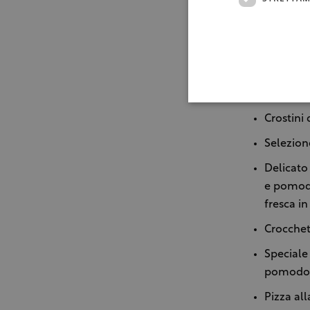
produzione 
Alla degust
preparati d
Aperitiv
Crostini
Selezione
Delicato
e pomod
fresca in
Crocchet
Speciale
pomodoro 
Pizza all