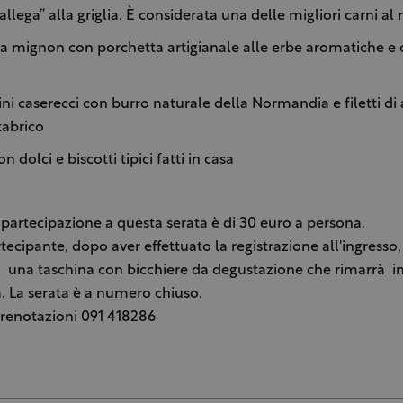
llega” alla griglia. È considerata una delle migliori carni a
a mignon con porchetta artigianale alle erbe aromatiche e 
i caserecci con burro naturale della Normandia e filetti di a
abrico
on dolci e biscotti tipici fatti in casa
i partecipazione a questa serata è di 30 euro a persona.
tecipante, dopo aver effettuato la registrazione all'ingresso,
una taschina con bicchiere da degustazione che rimarrà in
a. La serata è a numero chiuso.
prenotazioni 091 418286