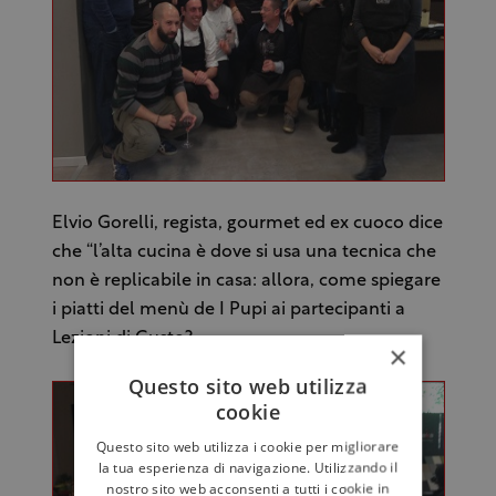
Elvio Gorelli, regista, gourmet ed ex cuoco dice
che “l’alta cucina è dove si usa una tecnica che
non è replicabile in casa: allora, come spiegare
i piatti del menù de I Pupi ai partecipanti a
Lezioni di Gusto?
×
Questo sito web utilizza
cookie
Questo sito web utilizza i cookie per migliorare
la tua esperienza di navigazione. Utilizzando il
nostro sito web acconsenti a tutti i cookie in