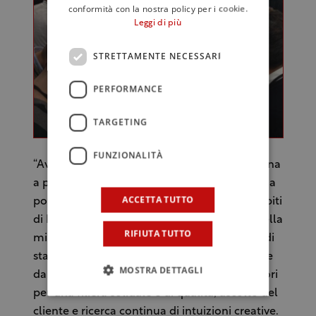
conformità con la nostra policy per i cookie.
Leggi di più
STRETTAMENTE NECESSARI
PERFORMANCE
TARGETING
FUNZIONALITÀ
“Avevo pensato di dedicare la lezione di cucina
a preparazioni semplici – continua Tony – ma
ACCETTA TUTTO
poi ho voluto fortemente raccontare agli ospiti
di Lezioni di Gusto quei piatti che parlano della
RIFIUTA TUTTO
mia filosofia: materie prime di prossimità e di
stagione, meglio se da agricoltura biologica e
MOSTRA DETTAGLI
da pesca sostenibile; patto etico con i fornitori
per una filiera solidale e di qualità; ascolto del
cliente e ricerca continua di intuizioni creative.