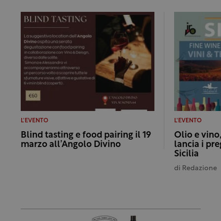
L'EVENTO
L'EVENTO
Blind tasting e food pairing il 19
Olio e vino,
marzo all’Angolo Divino
lancia i pre
Sicilia
di
Redazione