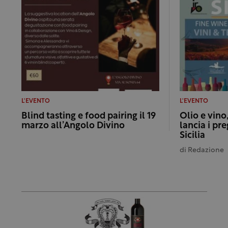
L'EVENTO
L'EVENTO
Blind tasting e food pairing il 19
Olio e vino,
marzo all’Angolo Divino
lancia i pre
Sicilia
di
Redazione