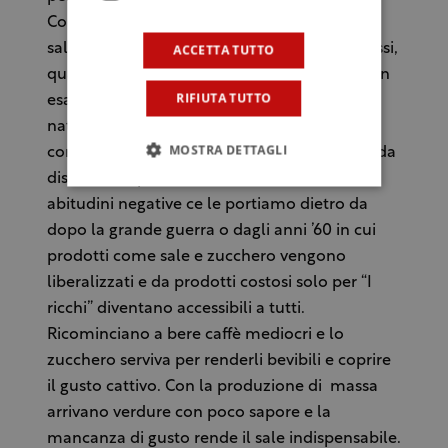
Coronini – Ci ritroviamo a mangiare troppo
ACCETTA TUTTO
salato, troppo dolce e con un eccesso di grassi,
quando è chiaro che il sale aggiunto non è un
RIFIUTA TUTTO
esaltatore di sapori, ma anzi copre il gusto
naturale degli ingredienti, lo zucchero si
MOSTRA DETTAGLI
comporta nello stesso modo e i grassi sono da
discutere soprattutto in cottura. Queste
abitudini negative ce le portiamo dietro da
dopo la grande guerra o dagli anni ’60 in cui
prodotti come sale e zucchero vengono
liberalizzati e da prodotti costosi solo per “I
ricchi” diventano accessibili a tutti.
Ricominciano a bere caffè mediocri e lo
zucchero serviva per renderli bevibili e coprire
il gusto cattivo. Con la produzione di massa
arrivano verdure con poco sapore e la
mancanza di gusto rende il sale indispensabile.