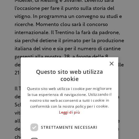
Mueller, di Riesling e Silvaner. L'evento sarà
l'occasione per fare il punto sulla storia del
vitigno. In programma un convegno su studi e
ricerche. Momento clou sarà il concorso
internazionale. Il Trentino la farà da padrone,
sia perché detiene il primato per la produzione
italiana del vino e sia per il numero di cantine
presenti alla mostra, 28, a fronte delle 8
×
dell'Alto Adige, delle 2 della Val d'Aosta e delle
Questo sito web utilizza
21 tedesche.
cookie
Questo sito web utilizza i cookie per migliorare
Il Trentino accolse il Müller Thurgau all'inizio
la tua esperienza di navigazione. Utilizzando il
degli Anni Settanta, in Val di Cembra, dove la
nostro sito web acconsenti a tutti i cookie in
Schiava faticava nella maturazione. Per il
conformità con la nostra policy per i cookie.
Leggi di più
vitigno habitat dalle condizioni ideali grazie
all'escursione termica che vanta questa parte
STRETTAMENTE NECESSARI
dell'estremo nord della Penisola. Condizione
che giova al Müller Thurgau, anzi