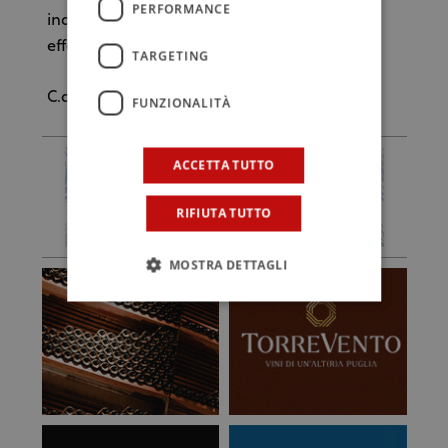
PERFORMANCE
indispensabile, perché non gli fa temere gli
effetti dei cambiamenti climatici.
TARGETING
C.d.G.
FUNZIONALITÀ
ACCETTA TUTTO
RIFIUTA TUTTO
MOSTRA DETTAGLI