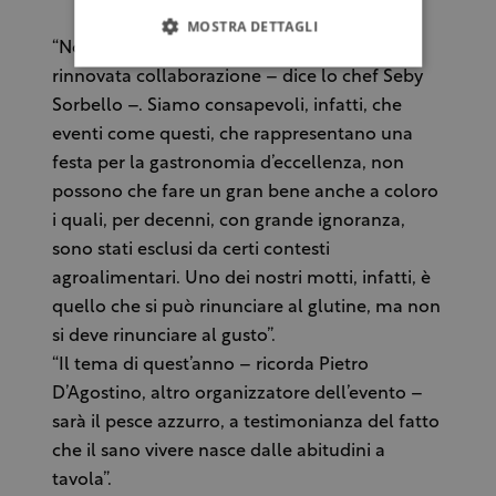
MOSTRA DETTAGLI
“Non possiamo che essere lieti di questa
rinnovata collaborazione – dice lo chef Seby
Sorbello –. Siamo consapevoli, infatti, che
eventi come questi, che rappresentano una
festa per la gastronomia d’eccellenza, non
possono che fare un gran bene anche a coloro
i quali, per decenni, con grande ignoranza,
sono stati esclusi da certi contesti
agroalimentari. Uno dei nostri motti, infatti, è
quello che si può rinunciare al glutine, ma non
si deve rinunciare al gusto”.
“Il tema di quest’anno – ricorda Pietro
D’Agostino, altro organizzatore dell’evento –
sarà il pesce azzurro, a testimonianza del fatto
che il sano vivere nasce dalle abitudini a
tavola”.