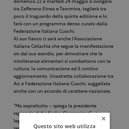
domenica 22 a martedì 24 maggio si svolgerà
tra Zafferana Etnea e Taormina, taglierà tra
poco il traguardo della quinta edizione e lo
farà con un programma denso curato dalla
Federazione Italiana Cuochi.
Al suo fianco ci sarà anche l’Associazione
Italiana Celiachia che segue la manifestazione
sin dal suo esordio, per dimostrare che le
intolleranze alimentari si combattono con la
cultura, la comunicazione ed il contino
aggiornamento. Unastretta collaborazione tra
Aic e Federazione Italiana Cuochi, suggellata
anche con un accordo di carattere nazionale.
“Ma soprattutto – spiega la presidente
regionale di Aic Sicilia, Giuseppina Costa – ci
×
lega una profonda amicizia ai cuochi del
Questo sito web utilizza
territorio ed in particolare al presidente dei